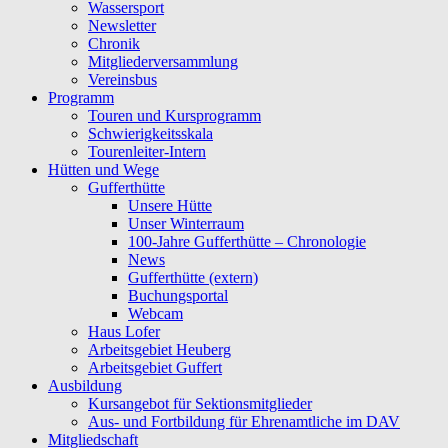
Wassersport
Newsletter
Chronik
Mitgliederversammlung
Vereinsbus
Programm
Touren und Kursprogramm
Schwierigkeitsskala
Tourenleiter-Intern
Hütten und Wege
Gufferthütte
Unsere Hütte
Unser Winterraum
100-Jahre Gufferthütte – Chronologie
News
Gufferthütte (extern)
Buchungsportal
Webcam
Haus Lofer
Arbeitsgebiet Heuberg
Arbeitsgebiet Guffert
Ausbildung
Kursangebot für Sektionsmitglieder
Aus- und Fortbildung für Ehrenamtliche im DAV
Mitgliedschaft