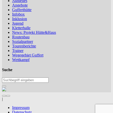
Aktuelles
Angebote
Gufferthütte
Infobox
Inklusion
Jugend
Kletterhalle
News: Projekt Hütte&Haus
Routenbau
Sozialpartner
Tourenberichte
Trainer
Wegegebiet Guffert
Wettkampf
Suche
|
Impressum
Datenschutz