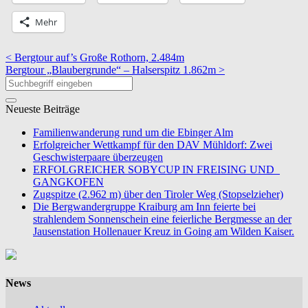
Mehr
< Bergtour auf’s Große Rothorn, 2.484m
Bergtour „Blaubergrunde“ – Halserspitz 1.862m >
Neueste Beiträge
Familienwanderung rund um die Ebinger Alm
Erfolgreicher Wettkampf für den DAV Mühldorf: Zwei
Geschwisterpaare überzeugen
ERFOLGREICHER SOBYCUP IN FREISING UND
GANGKOFEN
Zugspitze (2.962 m) über den Tiroler Weg (Stopselzieher)
Die Bergwandergruppe Kraiburg am Inn feierte bei
strahlendem Sonnenschein eine feierliche Bergmesse an der
Jausenstation Hollenauer Kreuz in Going am Wilden Kaiser.
News