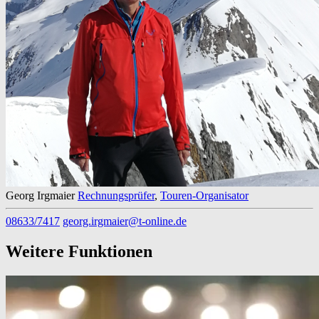
Georg Irgmaier
Rechnungsprüfer
,
Touren-Organisator
08633/7417
georg.irgmaier@t-online.de
Weitere Funktionen