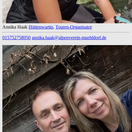
Annika Haak
Hüttenwartin
,
Touren-Organisator
015752758950
annika.haak@alpenverein-muehldorf.de