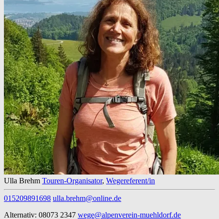
Ulla Brehm
Touren-Organisator
,
Wegereferent/in
015209891698
ulla.brehm@online.de
Alternativ: 08073 2347
wege@alpenverein-muehldorf.de