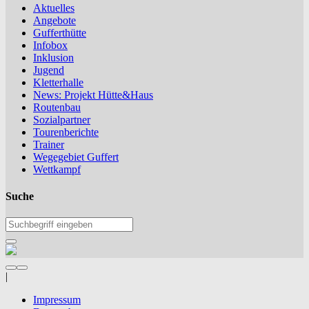
Aktuelles
Angebote
Gufferthütte
Infobox
Inklusion
Jugend
Kletterhalle
News: Projekt Hütte&Haus
Routenbau
Sozialpartner
Tourenberichte
Trainer
Wegegebiet Guffert
Wettkampf
Suche
|
Impressum