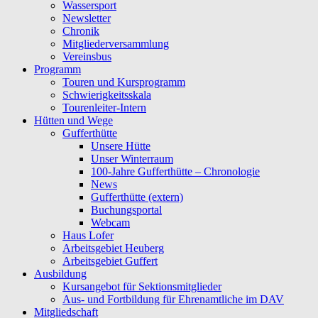
Wassersport
Newsletter
Chronik
Mitgliederversammlung
Vereinsbus
Programm
Touren und Kursprogramm
Schwierigkeitsskala
Tourenleiter-Intern
Hütten und Wege
Gufferthütte
Unsere Hütte
Unser Winterraum
100-Jahre Gufferthütte – Chronologie
News
Gufferthütte (extern)
Buchungsportal
Webcam
Haus Lofer
Arbeitsgebiet Heuberg
Arbeitsgebiet Guffert
Ausbildung
Kursangebot für Sektionsmitglieder
Aus- und Fortbildung für Ehrenamtliche im DAV
Mitgliedschaft