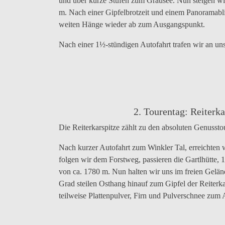
und über kurze Stufen zum Grausee. Nun steigen wi
m. Nach einer Gipfelbrotzeit und einem Panoramabl
weiten Hänge wieder ab zum Ausgangspunkt.
Nach einer 1½-stündigen Autofahrt trafen wir an un
Erklärung
…
…
…
Panor
zum
am
am
die
zum
Tourenziel
Grausee
Schwarzsee
letzten
Großv
Hochgasser
vorbei…
vorbei…
Höhenmeter
2. Tourentag: Reiterk
Die Reiterkarspitze zählt zu den absoluten Genusst
Nach kurzer Autofahrt zum Winkler Tal, erreichten
folgen wir dem Forstweg, passieren die Gartlhütte,
von ca. 1780 m. Nun halten wir uns im freien Gelä
Grad steilen Osthang hinauf zum Gipfel der Reiterka
teilweise Plattenpulver, Firn und Pulverschnee zum
Start
Kreisverkehr
Im
Gipfelhang,