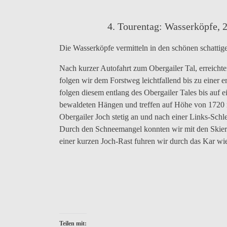
Torkarspitze
Hütte
Aufstieg!
(von
l.
4. Tourentag: Wasserköpfe, 
nach
r.)
Die Wasserköpfe vermitteln in den schönen schatti
Nach kurzer Autofahrt zum Obergailer Tal, erreich
folgen wir dem Forstweg leichtfallend bis zu einer 
folgen diesem entlang des Obergailer Tales bis auf
bewaldeten Hängen und treffen auf Höhe von 1720 m 
Obergailer Joch stetig an und nach einer Links-Schle
Durch den Schneemangel konnten wir mit den Skier
einer kurzen Joch-Rast fuhren wir durch das Kar wi
Ausgangspunkt
Talkessel
Der
Aufstie
Mühler
bei
schattige
zum
Stüberl
der
Karboden
Joch
Obergailer
(rechts
Alm
die
Wasser
Teilen mit: