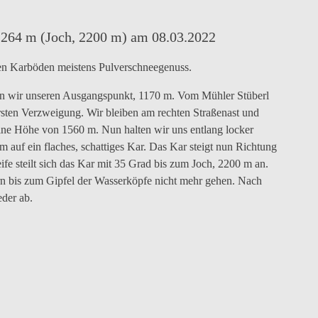
!
2264 m (Joch, 2200 m) am 08.03.2022
gen Karböden meistens Pulverschneegenuss.
ten wir unseren Ausgangspunkt, 1170 m. Vom Mühler Stüberl
ersten Verzweigung. Wir bleiben am rechten Straßenast und
 eine Höhe von 1560 m. Nun halten wir uns entlang locker
auf ein flaches, schattiges Kar. Das Kar steigt nun Richtung
ife steilt sich das Kar mit 35 Grad bis zum Joch, 2200 m an.
n bis zum Gipfel der Wasserköpfe nicht mehr gehen. Nach
eder ab.
gsspur
Spitzkehren
Endpunkt
Abfahrtsvergnügen
…
bei
am
nach
35
Joch
den
Grad
auf
anstrengenden
Steilheit
2200
Skitouren
köpfe)
m
gab
es