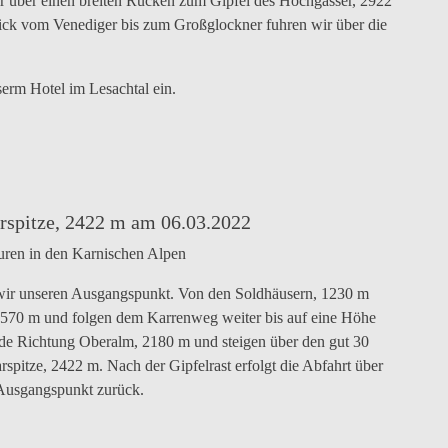
r über einen breiten Rücken zum Gipfel des Hochgasser, 2922
ick vom Venediger bis zum Großglockner fuhren wir über die
serm Hotel im Lesachtal ein.
amablick
Gipfel
Aufstellung
Das
Abfahrtsvergn
des
zur
war
enediger
Hochgasser,
Abfahrt
aber
2922m
knapp!
arspitze, 2422 m am 06.03.2022
ouren in den Karnischen Alpen
 wir unseren Ausgangspunkt. Von den Soldhäusern, 1230 m
 1570 m und folgen dem Karrenweg weiter bis auf eine Höhe
nde Richtung Oberalm, 2180 m und steigen über den gut 30
rspitze, 2422 m. Nach der Gipfelrast erfolgt die Abfahrt über
 Ausgangspunkt zurück.
Spitzkehren
die
Reiterkarspitze,
Auf
Abfahrt
Winkler
Zurück