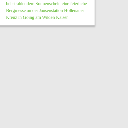
bei strahlendem Sonnenschein eine feierliche
Bergmesse an der Jausenstation Hollenauer
Kreuz in Going am Wilden Kaiser.