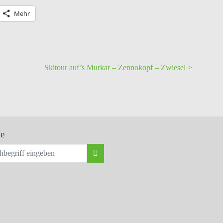
auf
der
Mehr
Sonnenterrasse
beim
Paternwirtn
immer
ein
Gösser
Skitour auf’s Murkar – Zennokopf – Zwiesel >
oder
einen
Kaffee
e