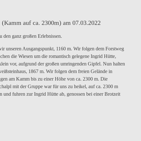
Technik
letzten
2422
die
im
Tal
bei
war
Meter
m
Plätze,
steilen
den
jetzt
zum
fertig,
Gipfelhang
Soldhäusern
gefragt
Gipfel
los!!!
m (Kamm auf ca. 2300m) am 07.03.2022
zu den ganz großen Erlebnissen.
 wir unseren Ausgangspunkt, 1160 m. Wir folgen dem Forstweg
ichen die Wiesen um die romantisch gelegene Ingrid Hütte,
lein vor, aufgrund der großen umringenden Gipfel. Nun halten
ißsteinhaus, 1867 m. Wir folgen dem freien Gelände in
eigen am Kamm bis zu einer Höhe von ca. 2300 m. Die
alpl mit der Gruppe war für uns zu heikel, auf ca. 2300 m
 und fuhren zur Ingrid Hütte ab, genossen bei einer Brotzeit
Hochweißsteinhaus
Bladner
Umkehr
Kammgipfel,
Abfahrtsverg
Joch
am
2300
Kamm
m
auf
2300m