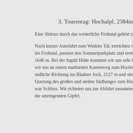
bei
beim
Hintergrund
gut
den
Aufstieg
Hochspitz
30
Soldhäusern,
2581
Grad
1230
m,
steiler
3. Tourentag: Hochalpl, 2384
m
Gamskofel
an
2415
Eine Skitour durch das winterliche Frohntal gehört 
Eingang
m
ins
und
Winkler
das
Nach kurzer Autofahrt zum Winkler Tal, erreichten
Tal
Winkler
ins Frohntal, passiert den Sommerparkplatz und erre
Joch
1646 m. Bei der Ingrid Hütte kommen wir uns sehr k
2248
m
wir uns an einem markierten Karrenweg zum Hochwe
(von
südliche Richtung ins Bladner Joch, 2127 m und st
l.
Querung des großen und steilen Südhanges zum Hoch
nach
r.))
war Schluss. Wir richteten uns zur Abfahrt zusammen
die umringenden Gipfel.
Ausgangspunkt
Imposanter
Talkessel
Ingrid
Wir
ins
Talkessel
mit
Hütte
haben
Frohntal
Weißsteinspitze,
der
noch
Viehljoch
romantischen
einen
und
Ingrid
langen