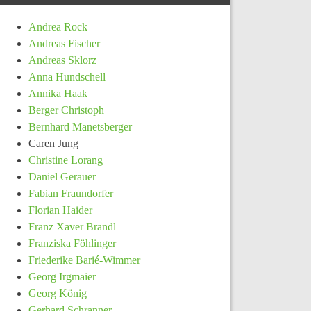
Andrea Rock
Andreas Fischer
Andreas Sklorz
Anna Hundschell
Annika Haak
Berger Christoph
Bernhard Manetsberger
Caren Jung
Christine Lorang
Daniel Gerauer
Fabian Fraundorfer
Florian Haider
Franz Xaver Brandl
Franziska Föhlinger
Friederike Barié-Wimmer
Georg Irgmaier
Georg König
Gerhard Schranner