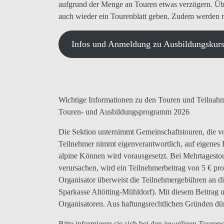
aufgrund der Menge an Touren etwas verzögern. Übe
auch wieder ein Tourenblatt geben. Zudem werden n
Infos und Anmeldung zu Ausbildungskur
Wichtige Informationen zu den Touren und Teilnah
Touren- und Ausbildungsprogramm 2026
Die Sektion unternimmt Gemeinschaftstouren, die vo
Teilnehmer nimmt eigenverantwortlich, auf eigenes R
alpine Können wird vorausgesetzt. Bei Mehrtagestou
verursachen, wird ein Teilnehmerbeitrag von 5 € pr
Organisator überweist die Teilnehmergebühren an 
Sparkasse Altötting-Mühldorf). Mit diesem Beitrag u
Organisatoren. Aus haftungsrechtlichen Gründen dür
Bitte informieren sie sich bei den jeweiligen Touren