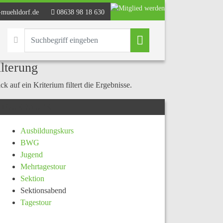
-muehldorf.de
08638 98 18 630
ilterung
ck auf ein Kriterium filtert die Ergebnisse.
TOURDAUER
Ausbildungskurs
BWG
Jugend
Mehrtagestour
Sektion
Sektionsabend
Tagestour