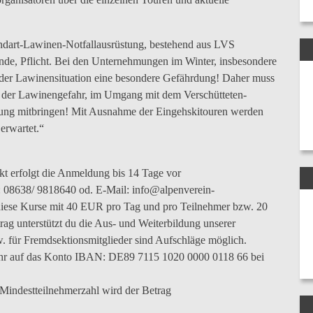
andart-Lawinen-Notfallausrüstung, bestehend aus LVS
nde, Pflicht. Bei den Unternehmungen im Winter, insbesondere
 der Lawinensituation eine besondere Gefährdung! Daher muss
n der Lawinengefahr, im Umgang mit dem Verschütteten-
gung mitbringen! Mit Ausnahme der Eingehskitouren werden
erwartet.“
kt erfolgt die Anmeldung bis 14 Tage vor
l.: 08638/ 9818640 od. E-Mail: info@alpenverein-
iese Kurse mit 40 EUR pro Tag und pro Teilnehmer bzw. 20
ag unterstützt du die Aus- und Weiterbildung unserer
zw. für Fremdsektionsmitglieder sind Aufschläge möglich.
ühr auf das Konto IBAN: DE89 7115 1020 0000 0118 66 bei
Mindestteilnehmerzahl wird der Betrag