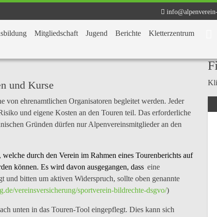
info@alpenverein
sbildung
Mitgliedschaft
Jugend
Berichte
Kletterzentrum
F
Kli
ren und Kurse
e von ehrenamtlichen Organisatoren begleitet werden. Jeder
 Risiko und eigene Kosten an den Touren teil. Das erforderliche
hnischen Gründen dürfen nur Alpenvereinsmitglieder an den
 welche durch den Verein im Rahmen eines Tourenberichts auf
den können. Es wird davon ausgegangen, dass
eine
gt und bitten um aktiven Widerspruch, sollte oben genannte
g.de/vereinsversicherung/sportverein-bildrechte-dsgvo/
)
ch unten in das Touren-Tool eingepflegt. Dies kann sich