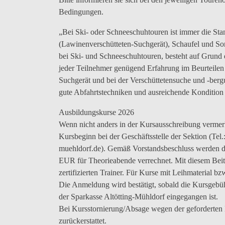
Bedingungen.
„Bei Ski- oder Schneeschuhtouren ist immer die St
(Lawinenverschütteten-Suchgerät), Schaufel und So
bei Ski- und Schneeschuhtouren, besteht auf Grund
jeder Teilnehmer genügend Erfahrung im Beurteile
Suchgerät und bei der Verschüttetensuche und -ber
gute Abfahrtstechniken und ausreichende Kondition 
Ausbildungskurse 2026
Wenn nicht anders in der Kursausschreibung vermer
Kursbeginn bei der Geschäftsstelle der Sektion (Te
muehldorf.de). Gemäß Vorstandsbeschluss werden d
EUR für Theorieabende verrechnet. Mit diesem Beitr
zertifizierten Trainer. Für Kurse mit Leihmaterial b
Die Anmeldung wird bestätigt, sobald die Kursgeb
der Sparkasse Altötting-Mühldorf eingegangen ist.
Bei Kursstornierung/Absage wegen der geforderten 
zurückerstattet.