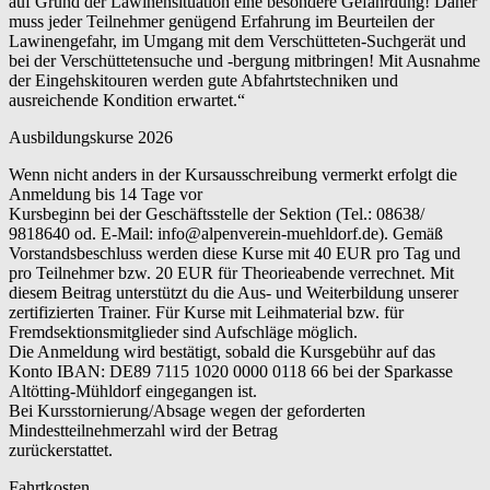
auf Grund der Lawinensituation eine besondere Gefährdung! Daher
muss jeder Teilnehmer genügend Erfahrung im Beurteilen der
Lawinengefahr, im Umgang mit dem Verschütteten-Suchgerät und
bei der Verschüttetensuche und -bergung mitbringen! Mit Ausnahme
der Eingehskitouren werden gute Abfahrtstechniken und
ausreichende Kondition erwartet.“
Ausbildungskurse 2026
Wenn nicht anders in der Kursausschreibung vermerkt erfolgt die
Anmeldung bis 14 Tage vor
Kursbeginn bei der Geschäftsstelle der Sektion (Tel.: 08638/
9818640 od. E-Mail: info@alpenverein-muehldorf.de). Gemäß
Vorstandsbeschluss werden diese Kurse mit 40 EUR pro Tag und
pro Teilnehmer bzw. 20 EUR für Theorieabende verrechnet. Mit
diesem Beitrag unterstützt du die Aus- und Weiterbildung unserer
zertifizierten Trainer. Für Kurse mit Leihmaterial bzw. für
Fremdsektionsmitglieder sind Aufschläge möglich.
Die Anmeldung wird bestätigt, sobald die Kursgebühr auf das
Konto IBAN: DE89 7115 1020 0000 0118 66 bei der Sparkasse
Altötting-Mühldorf eingegangen ist.
Bei Kursstornierung/Absage wegen der geforderten
Mindestteilnehmerzahl wird der Betrag
zurückerstattet.
Fahrtkosten