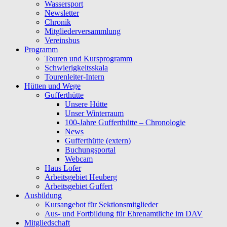
Wassersport
Newsletter
Chronik
Mitgliederversammlung
Vereinsbus
Programm
Touren und Kursprogramm
Schwierigkeitsskala
Tourenleiter-Intern
Hütten und Wege
Gufferthütte
Unsere Hütte
Unser Winterraum
100-Jahre Gufferthütte – Chronologie
News
Gufferthütte (extern)
Buchungsportal
Webcam
Haus Lofer
Arbeitsgebiet Heuberg
Arbeitsgebiet Guffert
Ausbildung
Kursangebot für Sektionsmitglieder
Aus- und Fortbildung für Ehrenamtliche im DAV
Mitgliedschaft