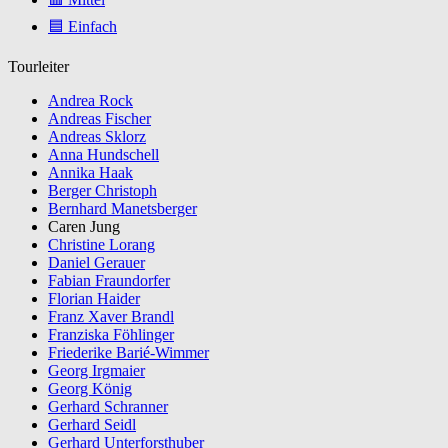
🟦 Einfach
Tourleiter
Andrea Rock
Andreas Fischer
Andreas Sklorz
Anna Hundschell
Annika Haak
Berger Christoph
Bernhard Manetsberger
Caren Jung
Christine Lorang
Daniel Gerauer
Fabian Fraundorfer
Florian Haider
Franz Xaver Brandl
Franziska Föhlinger
Friederike Barié-Wimmer
Georg Irgmaier
Georg König
Gerhard Schranner
Gerhard Seidl
Gerhard Unterforsthuber