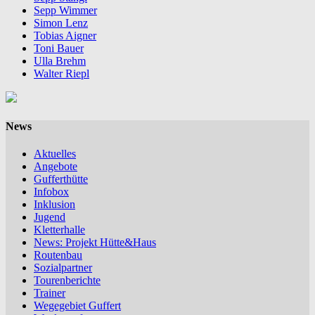
Sepp Wimmer
Simon Lenz
Tobias Aigner
Toni Bauer
Ulla Brehm
Walter Riepl
News
Aktuelles
Angebote
Gufferthütte
Infobox
Inklusion
Jugend
Kletterhalle
News: Projekt Hütte&Haus
Routenbau
Sozialpartner
Tourenberichte
Trainer
Wegegebiet Guffert