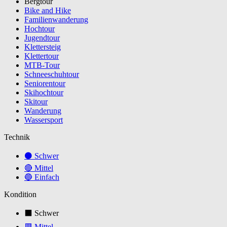
Bergtour
Bike and Hike
Familienwanderung
Hochtour
Jugendtour
Klettersteig
Klettertour
MTB-Tour
Schneeschuhtour
Seniorentour
Skihochtour
Skitour
Wanderung
Wassersport
Technik
⚫ Schwer
🔴 Mittel
🔵 Einfach
Kondition
⬛ Schwer
🟥 Mittel