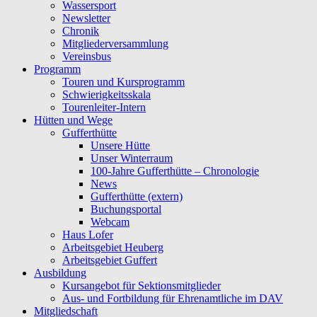
Wassersport
Newsletter
Chronik
Mitgliederversammlung
Vereinsbus
Programm
Touren und Kursprogramm
Schwierigkeitsskala
Tourenleiter-Intern
Hütten und Wege
Gufferthütte
Unsere Hütte
Unser Winterraum
100-Jahre Gufferthütte – Chronologie
News
Gufferthütte (extern)
Buchungsportal
Webcam
Haus Lofer
Arbeitsgebiet Heuberg
Arbeitsgebiet Guffert
Ausbildung
Kursangebot für Sektionsmitglieder
Aus- und Fortbildung für Ehrenamtliche im DAV
Mitgliedschaft