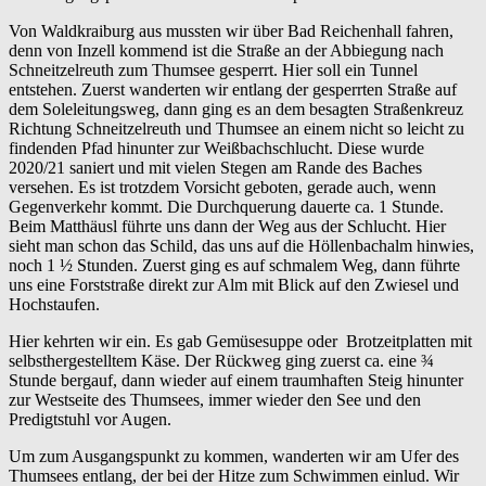
Von Waldkraiburg aus mussten wir über Bad Reichenhall fahren,
denn von Inzell kommend ist die Straße an der Abbiegung nach
Schneitzelreuth zum Thumsee gesperrt. Hier soll ein Tunnel
entstehen. Zuerst wanderten wir entlang der gesperrten Straße auf
dem Soleleitungsweg, dann ging es an dem besagten Straßenkreuz
Richtung Schneitzelreuth und Thumsee an einem nicht so leicht zu
findenden Pfad hinunter zur Weißbachschlucht. Diese wurde
2020/21 saniert und mit vielen Stegen am Rande des Baches
versehen. Es ist trotzdem Vorsicht geboten, gerade auch, wenn
Gegenverkehr kommt. Die Durchquerung dauerte ca. 1 Stunde.
Beim Matthäusl führte uns dann der Weg aus der Schlucht. Hier
sieht man schon das Schild, das uns auf die Höllenbachalm hinwies,
noch 1 ½ Stunden. Zuerst ging es auf schmalem Weg, dann führte
uns eine Forststraße direkt zur Alm mit Blick auf den Zwiesel und
Hochstaufen.
Hier kehrten wir ein. Es gab Gemüsesuppe oder Brotzeitplatten mit
selbsthergestelltem Käse. Der Rückweg ging zuerst ca. eine ¾
Stunde bergauf, dann wieder auf einem traumhaften Steig hinunter
zur Westseite des Thumsees, immer wieder den See und den
Predigtstuhl vor Augen.
Um zum Ausgangspunkt zu kommen, wanderten wir am Ufer des
Thumsees entlang, der bei der Hitze zum Schwimmen einlud. Wir