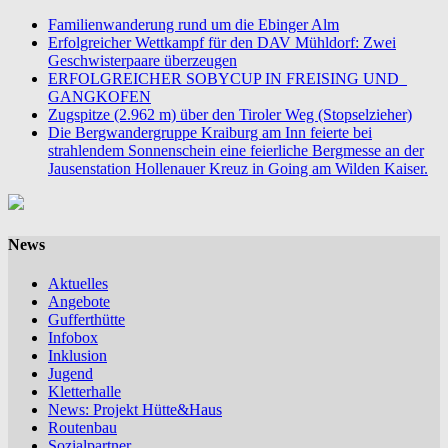
Familienwanderung rund um die Ebinger Alm
Erfolgreicher Wettkampf für den DAV Mühldorf: Zwei
Geschwisterpaare überzeugen
ERFOLGREICHER SOBYCUP IN FREISING UND
GANGKOFEN
Zugspitze (2.962 m) über den Tiroler Weg (Stopselzieher)
Die Bergwandergruppe Kraiburg am Inn feierte bei
strahlendem Sonnenschein eine feierliche Bergmesse an der
Jausenstation Hollenauer Kreuz in Going am Wilden Kaiser.
News
Aktuelles
Angebote
Gufferthütte
Infobox
Inklusion
Jugend
Kletterhalle
News: Projekt Hütte&Haus
Routenbau
Sozialpartner