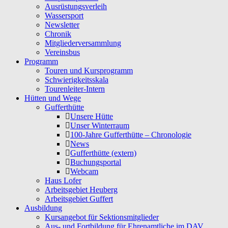
Ausrüstungsverleih
Wassersport
Newsletter
Chronik
Mitgliederversammlung
Vereinsbus
Programm
Touren und Kursprogramm
Schwierigkeitsskala
Tourenleiter-Intern
Hütten und Wege
Gufferthütte
Unsere Hütte
Unser Winterraum
100-Jahre Gufferthütte – Chronologie
News
Gufferthütte (extern)
Buchungsportal
Webcam
Haus Lofer
Arbeitsgebiet Heuberg
Arbeitsgebiet Guffert
Ausbildung
Kursangebot für Sektionsmitglieder
Aus- und Fortbildung für Ehrenamtliche im DAV