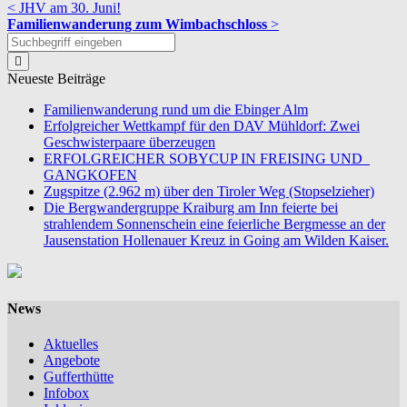
< JHV am 30. Juni!
Familienwanderung zum Wimbachschloss
>
Neueste Beiträge
Familienwanderung rund um die Ebinger Alm
Erfolgreicher Wettkampf für den DAV Mühldorf: Zwei
Geschwisterpaare überzeugen
ERFOLGREICHER SOBYCUP IN FREISING UND
GANGKOFEN
Zugspitze (2.962 m) über den Tiroler Weg (Stopselzieher)
Die Bergwandergruppe Kraiburg am Inn feierte bei
strahlendem Sonnenschein eine feierliche Bergmesse an der
Jausenstation Hollenauer Kreuz in Going am Wilden Kaiser.
News
Aktuelles
Angebote
Gufferthütte
Infobox