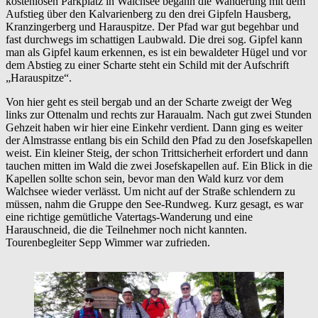
kostenlosen Parkplatz in Walchsee begann die Wanderung mit dem
Aufstieg über den Kalvarienberg zu den drei Gipfeln Hausberg,
Kranzingerberg und Harauspitze. Der Pfad war gut begehbar und
fast durchwegs im schattigen Laubwald. Die drei sog. Gipfel kann
man als Gipfel kaum erkennen, es ist ein bewaldeter Hügel und vor
dem Abstieg zu einer Scharte steht ein Schild mit der Aufschrift
„Harauspitze“.
Von hier geht es steil bergab und an der Scharte zweigt der Weg
links zur Ottenalm und rechts zur Haraualm. Nach gut zwei Stunden
Gehzeit haben wir hier eine Einkehr verdient. Dann ging es weiter
der Almstrasse entlang bis ein Schild den Pfad zu den Josefskapellen
weist. Ein kleiner Steig, der schon Trittsicherheit erfordert und dann
tauchen mitten im Wald die zwei Josefskapellen auf. Ein Blick in die
Kapellen sollte schon sein, bevor man den Wald kurz vor dem
Walchsee wieder verlässt. Um nicht auf der Straße schlendern zu
müssen, nahm die Gruppe den See-Rundweg. Kurz gesagt, es war
eine richtige gemütliche Vatertags-Wanderung und eine
Harauschneid, die die Teilnehmer noch nicht kannten.
Tourenbegleiter Sepp Wimmer war zufrieden.