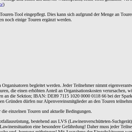
o/
)
 Touren-Tool eingepflegt. Dies kann sich aufgrund der Menge an Toure
en noch einige Touren ergänzt werden.
Organisatoren begleitet werden. Jeder Teilnehmer nimmt eigenverantwo
uren, die einen erhöhten Anteil an Organisationskosten verursachen, w
en an die Sektion; IBAN: DE89 7115 1020 0000 0118 66 bei der Sparkas
hen Gründen dürfen nur Alpenvereinsmitglieder an den Touren teilnehm
er die einzelnen Touren und aktuelle Bedingungen.
tfallausrüstung, bestehend aus LVS (Lawinenverschütteten-Suchgerät)
r Lawinensituation eine besondere Gefährdung! Daher muss jeder Teil
uche und -bergung mitbringen! Mit Ausnahme der Eingehskitouren werd