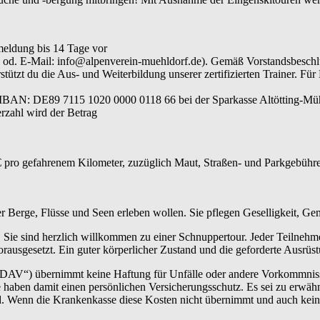
meldung bis 14 Tage vor
640 od. E-Mail: info@alpenverein-muehldorf.de). Gemäß Vorstandsbesc
ützt du die Aus- und Weiterbildung unserer zertifizierten Trainer. Für
 IBAN: DE89 7115 1020 0000 0118 66 bei der Sparkasse Altötting-Müh
rzahl wird der Betrag
 pro gefahrenem Kilometer, zuzüglich Maut, Straßen- und Parkgebühren
der Berge, Flüsse und Seen erleben wollen. Sie pflegen Geselligkeit, G
 Sie sind herzlich willkommen zu einer Schnuppertour. Jeder Teilnehm
rausgesetzt. Ein guter körperlicher Zustand und die geforderte Ausrüs
„DAV“) übernimmt keine Haftung für Unfälle oder andere Vorkommnisse.
haben damit einen persönlichen Versicherungsschutz. Es sei zu erwähn
ind. Wenn die Krankenkasse diese Kosten nicht übernimmt und auch kei