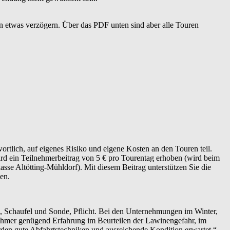
n etwas verzögern. Über das PDF unten sind aber alle Touren
rtlich, auf eigenes Risiko und eigene Kosten an den Touren teil.
ird ein Teilnehmerbeitrag von 5 € pro Tourentag erhoben (wird beim
se Altötting-Mühldorf). Mit diesem Beitrag unterstützen Sie die
en.
, Schaufel und Sonde, Pflicht. Bei den Unternehmungen im Winter,
nehmer genügend Erfahrung im Beurteilen der Lawinengefahr, im
en gute Abfahrtstechniken und ausreichende Kondition erwartet.“