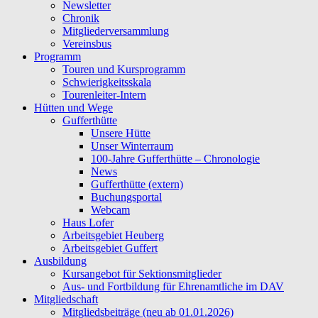
Newsletter
Chronik
Mitgliederversammlung
Vereinsbus
Programm
Touren und Kursprogramm
Schwierigkeitsskala
Tourenleiter-Intern
Hütten und Wege
Gufferthütte
Unsere Hütte
Unser Winterraum
100-Jahre Gufferthütte – Chronologie
News
Gufferthütte (extern)
Buchungsportal
Webcam
Haus Lofer
Arbeitsgebiet Heuberg
Arbeitsgebiet Guffert
Ausbildung
Kursangebot für Sektionsmitglieder
Aus- und Fortbildung für Ehrenamtliche im DAV
Mitgliedschaft
Mitgliedsbeiträge (neu ab 01.01.2026)