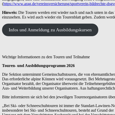
(
https://www.arag.de/vereinsversicherung/sportverein-bildrechte-dsgv
Hinweis:
Die Touren werden erst wieder nach und nach unten in das
einzusehen. Es wird auch wieder ein Tourenblatt geben. Zudem werd
Infos und Anmeldung zu Ausbildungskursen
Wichtige Informationen zu den Touren und Teilnahme
Touren- und Ausbildungsprogramm 2026
Die Sektion unternimmt Gemeinschaftstouren, die von ehrenamtlichen 
Das erforderliche alpine Können wird vorausgesetzt. Bei Mehrtagesto
Organisator bezahlt, der Organisator überweist die Teilnehmergebühr
Aus- und Weiterbildung unserer Organisatoren. Aus haftungsrechtlic
Bitte informieren sie sich bei den jeweiligen Tourenorganisatoren üb
„Bei Ski- oder Schneeschuhtouren ist immer die Standart-Lawinen-No
insbesondere bei Ski- und Schneeschuhtouren, besteht auf Grund de
Umgang mit dem Verschütteten-Suchgerät und bei der Verschüttetens