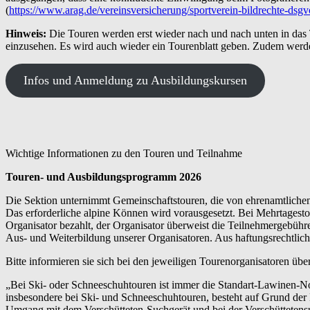
(
https://www.arag.de/vereinsversicherung/sportverein-bildrechte-dsgv
Hinweis:
Die Touren werden erst wieder nach und nach unten in das
einzusehen. Es wird auch wieder ein Tourenblatt geben. Zudem werd
Infos und Anmeldung zu Ausbildungskursen
Wichtige Informationen zu den Touren und Teilnahme
Touren- und Ausbildungsprogramm 2026
Die Sektion unternimmt Gemeinschaftstouren, die von ehrenamtlichen 
Das erforderliche alpine Können wird vorausgesetzt. Bei Mehrtagesto
Organisator bezahlt, der Organisator überweist die Teilnehmergebühr
Aus- und Weiterbildung unserer Organisatoren. Aus haftungsrechtlic
Bitte informieren sie sich bei den jeweiligen Tourenorganisatoren üb
„Bei Ski- oder Schneeschuhtouren ist immer die Standart-Lawinen-No
insbesondere bei Ski- und Schneeschuhtouren, besteht auf Grund de
Umgang mit dem Verschütteten-Suchgerät und bei der Verschüttetens