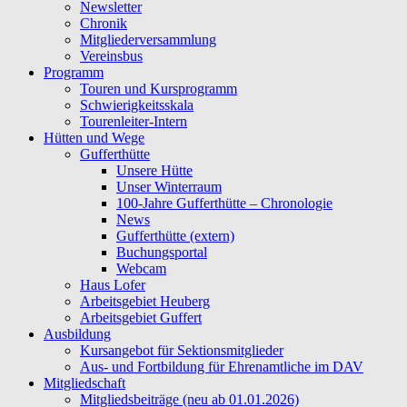
Newsletter
Chronik
Mitgliederversammlung
Vereinsbus
Programm
Touren und Kursprogramm
Schwierigkeitsskala
Tourenleiter-Intern
Hütten und Wege
Gufferthütte
Unsere Hütte
Unser Winterraum
100-Jahre Gufferthütte – Chronologie
News
Gufferthütte (extern)
Buchungsportal
Webcam
Haus Lofer
Arbeitsgebiet Heuberg
Arbeitsgebiet Guffert
Ausbildung
Kursangebot für Sektionsmitglieder
Aus- und Fortbildung für Ehrenamtliche im DAV
Mitgliedschaft
Mitgliedsbeiträge (neu ab 01.01.2026)