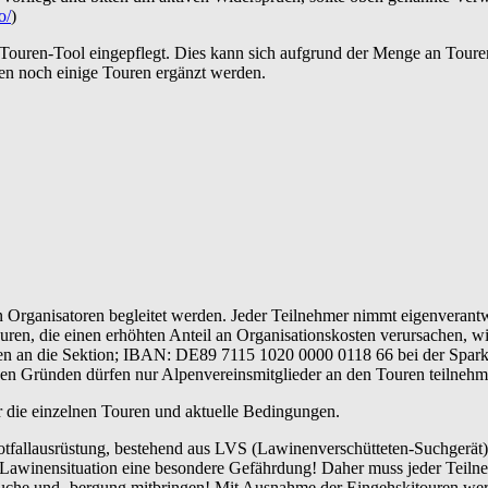
o/
)
 Touren-Tool eingepflegt. Dies kann sich aufgrund der Menge an Toure
en noch einige Touren ergänzt werden.
Organisatoren begleitet werden. Jeder Teilnehmer nimmt eigenverantwo
uren, die einen erhöhten Anteil an Organisationskosten verursachen, w
en an die Sektion; IBAN: DE89 7115 1020 0000 0118 66 bei der Sparkas
hen Gründen dürfen nur Alpenvereinsmitglieder an den Touren teilnehm
er die einzelnen Touren und aktuelle Bedingungen.
tfallausrüstung, bestehend aus LVS (Lawinenverschütteten-Suchgerät)
r Lawinensituation eine besondere Gefährdung! Daher muss jeder Teil
uche und -bergung mitbringen! Mit Ausnahme der Eingehskitouren werd