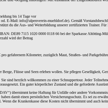
meldung bis 14 Tage vor
640 od. E-Mail: info@alpenverein-muehldorf.de). Gemäß Vorstandsbesc
ützt du die Aus- und Weiterbildung unserer zertifizierten Trainer. Für
 IBAN: DE89 7115 1020 0000 0118 66 bei der Sparkasse Altötting-Müh
rzahl wird der Betrag
 pro gefahrenem Kilometer, zuzüglich Maut, Straßen- und Parkgebühren
der Berge, Flüsse und Seen erleben wollen. Sie pflegen Geselligkeit, G
 Sie sind herzlich willkommen zu einer Schnuppertour. Jeder Teilnehm
rausgesetzt. Ein guter körperlicher Zustand und die geforderte Ausrüs
„DAV“) übernimmt keine Haftung für Unfälle oder andere Vorkommnisse.
haben damit einen persönlichen Versicherungsschutz. Es sei zu erwähn
ind. Wenn die Krankenkasse diese Kosten nicht übernimmt und auch kei