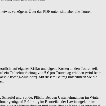
n etwas verzögern. Über das PDF unten sind aber alle Touren
rtlich, auf eigenes Risiko und eigene Kosten an den Touren teil.
ird ein Teilnehmerbeitrag von 5 € pro Tourentag erhoben (wird beim
se Altötting-Mühldorf). Mit diesem Beitrag unterstützen Sie die
en.
, Schaufel und Sonde, Pflicht. Bei den Unternehmungen im Winter,
nehmer genügend Erfahrung im Beurteilen der Lawinengefahr, im
en gute Abfahrtstechniken und ausreichende Kondition erwartet.“