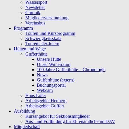
Wassersport
Newsletter
Chronik
Mitgliederversammlung
Vereinsbus
Programm
Touren und Kursprogramm
Schwierigkeitsskala
Tourenleiter-Intern
Hütten und Wege
Gufferthütte
Unsere Hütte
Unser Winterraum
100-Jahre Gufferthütte – Chronologie
News
Gufferthütte (extern)
Buchungsportal
Webcam
Haus Lofer
Arbeitsgebiet Heuberg
Arbeitsgebiet Guffert
Ausbildung
Kursangebot für Sektionsmitglieder
Aus- und Fortbildung für Ehrenamtliche im DAV
Mitgliedschaft