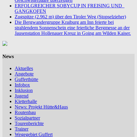
Geschwisterpaare überzeugen
ERFOLGREICHER SOBYCUP IN FREISING UND
GANGKOFEN
Zugspitze (2.962 m) über den Tiroler Weg (Stopselzieher)
Die Bergwandergruppe Kraiburg am Inn feierte bei
strahlendem Sonnenschein eine feierliche Bergmesse an der
Jausenstation Hollenauer Kreuz in Going am Wilden Kaiser.
News
Aktuelles
Angebote
Gufferthütte
Infobox
Inklusion
Jugend
Kletterhalle
News: Projekt Hütte&Haus
Routenbau
Sozialpartner
Tourenberichte
Trainer
Wegegebiet Guffert