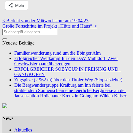
Mehr
< Bericht von der Mittwochstour am 19.04.23
Große Fortschritte im Projekt „Hütte und Haus“ >
Neueste Beiträge
Familienwanderung rund um die Ebinger Alm
Erfolgreicher Wettkampf für den DAV Mühldorf: Zwei
Geschwisterpaare überzeugen
ERFOLGREICHER SOBYCUP IN FREISING UND
GANGKOFEN
Zugspitze (2.962 m) über den Tiroler Weg (Stopselzieher)
Die Bergwandergruppe Kraiburg am Inn feierte bei
strahlendem Sonnenschein eine feierliche Bergmesse an der
Jausenstation Hollenauer Kreuz in Going am Wilden Kaiser.
News
Aktuelles