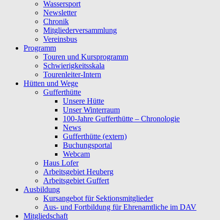
Wassersport
Newsletter
Chronik
Mitgliederversammlung
Vereinsbus
Programm
Touren und Kursprogramm
Schwierigkeitsskala
Tourenleiter-Intern
Hütten und Wege
Gufferthütte
Unsere Hütte
Unser Winterraum
100-Jahre Gufferthütte – Chronologie
News
Gufferthütte (extern)
Buchungsportal
Webcam
Haus Lofer
Arbeitsgebiet Heuberg
Arbeitsgebiet Guffert
Ausbildung
Kursangebot für Sektionsmitglieder
Aus- und Fortbildung für Ehrenamtliche im DAV
Mitgliedschaft