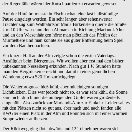
der Regenfälle wären hier Rutschpartien zu erwarten gewesen.
Auf der Hinfahrt musste in Fischbachau eine fast halbstündige
Pause eingelegt werden. Ein sehr langer, aber sehenswerter
Trachtenzug zum Wallfahrtsort Maria Birkenstein querte die Straße.
Um 10 Uhr war dann doch Abmarsch in Richtung Mariandl-Alm
und an den Wiesenhängen hörte man plötzlich das Pfeifen der
Murmeltiere und man konnte sie aus guter Entfernung beim Spiel
vor dem Bau beobachten.
Ein kurzer Halt an der Alm zeigte schon die ersten Vatertags-
Ausflügler beim Biergenuss. Wir wollten aber erst mal den bisher
unbekannten Nesselberg erkunden. Nach gut 1 ½ Stunden hatte
man den Bergrücken erreicht und damit in einer gemütlichen
Wanderung etwa 520 Hm zurückgelegt.
Die Wetterprognose hieß kühl, aber mit einigen sonnigen
Lichtblicken. Dies war jedoch nicht so, es war sehr kühl, die Sonne
kam nicht durch und die umliegenden Gipfel waren großenteils
eingehüllt. Also zurück zur Mariandl-Alm zur Einkehr. Leider sah es
mit den Plätzen nicht so gut aus, aber nach und nach fanden alle
BWGler einen Platz in der Alm und konnten sich mit einer warmen
Suppe wieder aufheizen.
Der Rückweg ging flott abwärts und 12 Teilnehmer waren sich