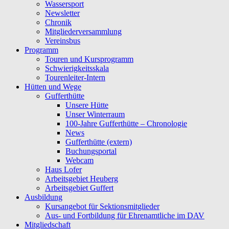
Wassersport
Newsletter
Chronik
Mitgliederversammlung
Vereinsbus
Programm
Touren und Kursprogramm
Schwierigkeitsskala
Tourenleiter-Intern
Hütten und Wege
Gufferthütte
Unsere Hütte
Unser Winterraum
100-Jahre Gufferthütte – Chronologie
News
Gufferthütte (extern)
Buchungsportal
Webcam
Haus Lofer
Arbeitsgebiet Heuberg
Arbeitsgebiet Guffert
Ausbildung
Kursangebot für Sektionsmitglieder
Aus- und Fortbildung für Ehrenamtliche im DAV
Mitgliedschaft