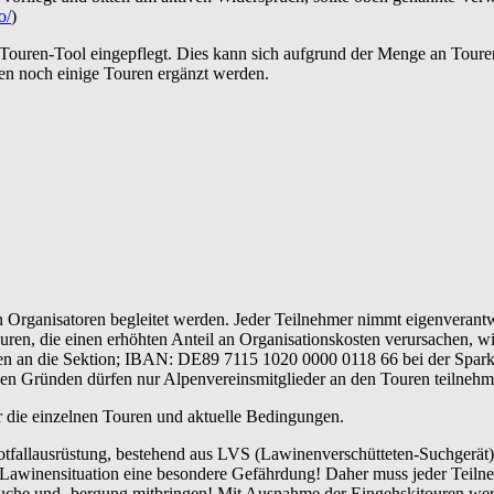
o/
)
 Touren-Tool eingepflegt. Dies kann sich aufgrund der Menge an Toure
en noch einige Touren ergänzt werden.
Organisatoren begleitet werden. Jeder Teilnehmer nimmt eigenverantwo
uren, die einen erhöhten Anteil an Organisationskosten verursachen, w
en an die Sektion; IBAN: DE89 7115 1020 0000 0118 66 bei der Sparkas
hen Gründen dürfen nur Alpenvereinsmitglieder an den Touren teilnehm
er die einzelnen Touren und aktuelle Bedingungen.
tfallausrüstung, bestehend aus LVS (Lawinenverschütteten-Suchgerät)
r Lawinensituation eine besondere Gefährdung! Daher muss jeder Teil
uche und -bergung mitbringen! Mit Ausnahme der Eingehskitouren werd