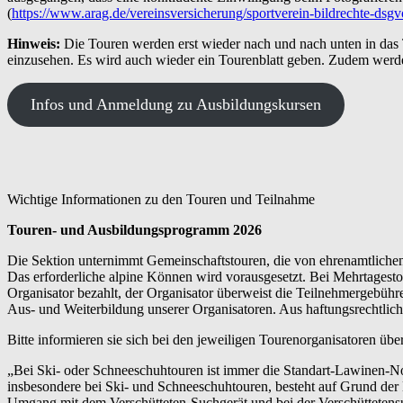
(
https://www.arag.de/vereinsversicherung/sportverein-bildrechte-dsgv
Hinweis:
Die Touren werden erst wieder nach und nach unten in das
einzusehen. Es wird auch wieder ein Tourenblatt geben. Zudem werd
Infos und Anmeldung zu Ausbildungskursen
Wichtige Informationen zu den Touren und Teilnahme
Touren- und Ausbildungsprogramm 2026
Die Sektion unternimmt Gemeinschaftstouren, die von ehrenamtlichen 
Das erforderliche alpine Können wird vorausgesetzt. Bei Mehrtagesto
Organisator bezahlt, der Organisator überweist die Teilnehmergebühr
Aus- und Weiterbildung unserer Organisatoren. Aus haftungsrechtlic
Bitte informieren sie sich bei den jeweiligen Tourenorganisatoren üb
„Bei Ski- oder Schneeschuhtouren ist immer die Standart-Lawinen-No
insbesondere bei Ski- und Schneeschuhtouren, besteht auf Grund de
Umgang mit dem Verschütteten-Suchgerät und bei der Verschüttetens