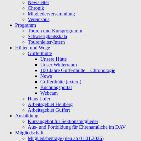
Newsletter
Chronik
Mitgliederversammlung
Vereinsbus
Programm
Touren und Kursprogramm
Schwierigkeitsskala
Tourenleiter-Intern
Hütten und Wege
Gufferthütte
Unsere Hütte
Unser Winterraum
100-Jahre Gufferthütte – Chronologie
News
Gufferthütte (extern)
Buchungsportal
Webcam
Haus Lofer
Arbeitsgebiet Heuberg
Arbeitsgebiet Guffert
Ausbildung
Kursangebot für Sektionsmitglieder
Aus- und Fortbildung für Ehrenamtliche im DAV
Mitgliedschaft
Mitgliedsbeiträge (neu ab 01.01.2026)