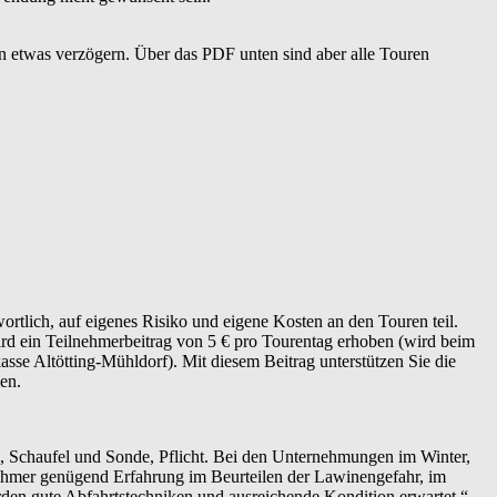
n etwas verzögern. Über das PDF unten sind aber alle Touren
rtlich, auf eigenes Risiko und eigene Kosten an den Touren teil.
ird ein Teilnehmerbeitrag von 5 € pro Tourentag erhoben (wird beim
se Altötting-Mühldorf). Mit diesem Beitrag unterstützen Sie die
en.
, Schaufel und Sonde, Pflicht. Bei den Unternehmungen im Winter,
nehmer genügend Erfahrung im Beurteilen der Lawinengefahr, im
en gute Abfahrtstechniken und ausreichende Kondition erwartet.“