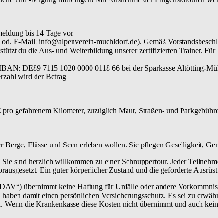
meldung bis 14 Tage vor
640 od. E-Mail: info@alpenverein-muehldorf.de). Gemäß Vorstandsbesc
ützt du die Aus- und Weiterbildung unserer zertifizierten Trainer. Für
 IBAN: DE89 7115 1020 0000 0118 66 bei der Sparkasse Altötting-Müh
rzahl wird der Betrag
 pro gefahrenem Kilometer, zuzüglich Maut, Straßen- und Parkgebühren
der Berge, Flüsse und Seen erleben wollen. Sie pflegen Geselligkeit, G
 Sie sind herzlich willkommen zu einer Schnuppertour. Jeder Teilnehm
rausgesetzt. Ein guter körperlicher Zustand und die geforderte Ausrüs
„DAV“) übernimmt keine Haftung für Unfälle oder andere Vorkommnisse.
haben damit einen persönlichen Versicherungsschutz. Es sei zu erwähn
ind. Wenn die Krankenkasse diese Kosten nicht übernimmt und auch kei