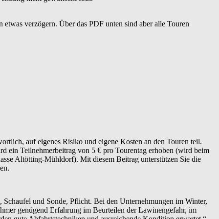
n etwas verzögern. Über das PDF unten sind aber alle Touren
rtlich, auf eigenes Risiko und eigene Kosten an den Touren teil.
ird ein Teilnehmerbeitrag von 5 € pro Tourentag erhoben (wird beim
se Altötting-Mühldorf). Mit diesem Beitrag unterstützen Sie die
en.
, Schaufel und Sonde, Pflicht. Bei den Unternehmungen im Winter,
nehmer genügend Erfahrung im Beurteilen der Lawinengefahr, im
en gute Abfahrtstechniken und ausreichende Kondition erwartet.“