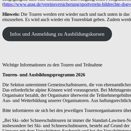
(
https://www.arag.de/vereinsversicherung/sportverein-bildrechte-dsgv
Hinweis:
Die Touren werden erst wieder nach und nach unten in das
einzusehen. Es wird auch wieder ein Tourenblatt geben. Zudem werd
Infos und Anmeldung zu Ausbildungskursen
Wichtige Informationen zu den Touren und Teilnahme
Touren- und Ausbildungsprogramm 2026
Die Sektion unternimmt Gemeinschaftstouren, die von ehrenamtlichen 
Das erforderliche alpine Können wird vorausgesetzt. Bei Mehrtagesto
Organisator bezahlt, der Organisator überweist die Teilnehmergebühr
Aus- und Weiterbildung unserer Organisatoren. Aus haftungsrechtlic
Bitte informieren sie sich bei den jeweiligen Tourenorganisatoren üb
„Bei Ski- oder Schneeschuhtouren ist immer die Standart-Lawinen-No
insbesondere bei Ski- und Schneeschuhtouren, besteht auf Grund de
Umgang mit dem Verschütteten-Suchgerät und bei der Verschüttetens