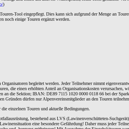
o/
)
 Touren-Tool eingepflegt. Dies kann sich aufgrund der Menge an Toure
en noch einige Touren ergänzt werden.
Organisatoren begleitet werden. Jeder Teilnehmer nimmt eigenverantwo
uren, die einen erhöhten Anteil an Organisationskosten verursachen, w
en an die Sektion; IBAN: DE89 7115 1020 0000 0118 66 bei der Sparkas
hen Gründen dürfen nur Alpenvereinsmitglieder an den Touren teilnehm
er die einzelnen Touren und aktuelle Bedingungen.
tfallausrüstung, bestehend aus LVS (Lawinenverschütteten-Suchgerät)
r Lawinensituation eine besondere Gefährdung! Daher muss jeder Teil
uche und -bergung mitbringen! Mit Ausnahme der Eingehskitouren werd