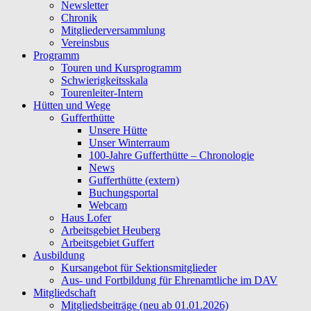
Newsletter
Chronik
Mitgliederversammlung
Vereinsbus
Programm
Touren und Kursprogramm
Schwierigkeitsskala
Tourenleiter-Intern
Hütten und Wege
Gufferthütte
Unsere Hütte
Unser Winterraum
100-Jahre Gufferthütte – Chronologie
News
Gufferthütte (extern)
Buchungsportal
Webcam
Haus Lofer
Arbeitsgebiet Heuberg
Arbeitsgebiet Guffert
Ausbildung
Kursangebot für Sektionsmitglieder
Aus- und Fortbildung für Ehrenamtliche im DAV
Mitgliedschaft
Mitgliedsbeiträge (neu ab 01.01.2026)