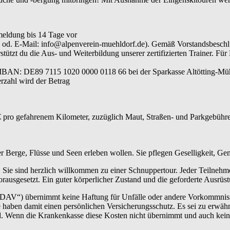
meldung bis 14 Tage vor
640 od. E-Mail: info@alpenverein-muehldorf.de). Gemäß Vorstandsbesc
ützt du die Aus- und Weiterbildung unserer zertifizierten Trainer. Für
 IBAN: DE89 7115 1020 0000 0118 66 bei der Sparkasse Altötting-Müh
rzahl wird der Betrag
 pro gefahrenem Kilometer, zuzüglich Maut, Straßen- und Parkgebühren
der Berge, Flüsse und Seen erleben wollen. Sie pflegen Geselligkeit, G
 Sie sind herzlich willkommen zu einer Schnuppertour. Jeder Teilnehm
rausgesetzt. Ein guter körperlicher Zustand und die geforderte Ausrüs
„DAV“) übernimmt keine Haftung für Unfälle oder andere Vorkommnisse.
haben damit einen persönlichen Versicherungsschutz. Es sei zu erwähn
ind. Wenn die Krankenkasse diese Kosten nicht übernimmt und auch kei