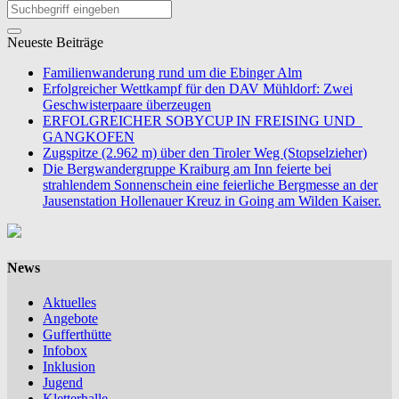
Neueste Beiträge
Familienwanderung rund um die Ebinger Alm
Erfolgreicher Wettkampf für den DAV Mühldorf: Zwei
Geschwisterpaare überzeugen
ERFOLGREICHER SOBYCUP IN FREISING UND
GANGKOFEN
Zugspitze (2.962 m) über den Tiroler Weg (Stopselzieher)
Die Bergwandergruppe Kraiburg am Inn feierte bei
strahlendem Sonnenschein eine feierliche Bergmesse an der
Jausenstation Hollenauer Kreuz in Going am Wilden Kaiser.
News
Aktuelles
Angebote
Gufferthütte
Infobox
Inklusion
Jugend
Kletterhalle