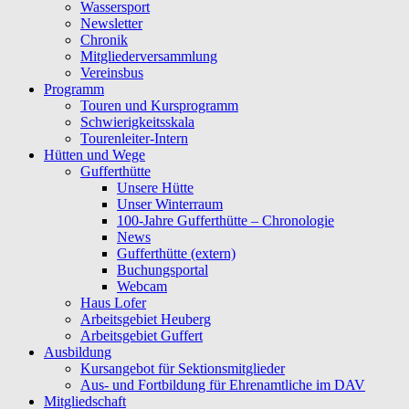
Wassersport
Newsletter
Chronik
Mitgliederversammlung
Vereinsbus
Programm
Touren und Kursprogramm
Schwierigkeitsskala
Tourenleiter-Intern
Hütten und Wege
Gufferthütte
Unsere Hütte
Unser Winterraum
100-Jahre Gufferthütte – Chronologie
News
Gufferthütte (extern)
Buchungsportal
Webcam
Haus Lofer
Arbeitsgebiet Heuberg
Arbeitsgebiet Guffert
Ausbildung
Kursangebot für Sektionsmitglieder
Aus- und Fortbildung für Ehrenamtliche im DAV
Mitgliedschaft