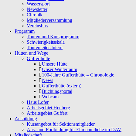
Wassersport
Newsletter
Chronik
Mitgliederversammlung
Vereinsbus
Programm
Touren und Kursprogramm
Schwierigkeitsskala
Tourenleiter-Intern
Hütten und Wege
Gufferthütte
Unsere Hütte
Unser Winterraum
100-Jahre Gufferthütte – Chronologie
News
Gufferthütte (extern)
Buchungsportal
Webcam
Haus Lofer
Arbeitsgebiet Heuberg
Arbeitsgebiet Guffert
Ausbildung
Kursangebot für Sektionsmitglieder
Aus- und Fortbildung für Ehrenamtliche im DAV
Mitgliedschaft