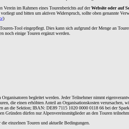
n Verein im Rahmen eines Tourenberichts auf der
Website oder auf So
vorliegt und bitten um aktiven Widerspruch, sollte oben genannte Ver
o/
)
 Touren-Tool eingepflegt. Dies kann sich aufgrund der Menge an Toure
en noch einige Touren ergänzt werden.
Organisatoren begleitet werden. Jeder Teilnehmer nimmt eigenverantwo
uren, die einen erhöhten Anteil an Organisationskosten verursachen, w
en an die Sektion; IBAN: DE89 7115 1020 0000 0118 66 bei der Sparkas
hen Gründen dürfen nur Alpenvereinsmitglieder an den Touren teilnehm
er die einzelnen Touren und aktuelle Bedingungen.