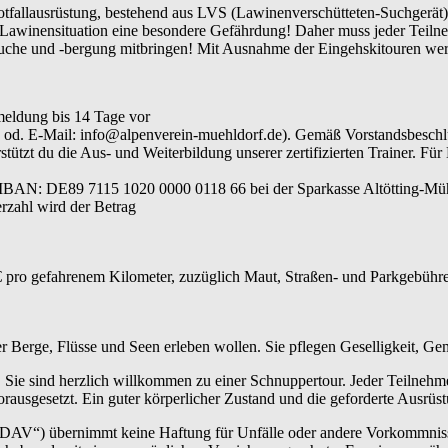
tfallausrüstung, bestehend aus LVS (Lawinenverschütteten-Suchgerät)
r Lawinensituation eine besondere Gefährdung! Daher muss jeder Teil
uche und -bergung mitbringen! Mit Ausnahme der Eingehskitouren werd
meldung bis 14 Tage vor
640 od. E-Mail: info@alpenverein-muehldorf.de). Gemäß Vorstandsbesc
ützt du die Aus- und Weiterbildung unserer zertifizierten Trainer. Für
 IBAN: DE89 7115 1020 0000 0118 66 bei der Sparkasse Altötting-Müh
rzahl wird der Betrag
 pro gefahrenem Kilometer, zuzüglich Maut, Straßen- und Parkgebühren
der Berge, Flüsse und Seen erleben wollen. Sie pflegen Geselligkeit, G
 Sie sind herzlich willkommen zu einer Schnuppertour. Jeder Teilnehm
rausgesetzt. Ein guter körperlicher Zustand und die geforderte Ausrüs
„DAV“) übernimmt keine Haftung für Unfälle oder andere Vorkommnisse.