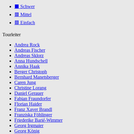
⬛ Schwer
🟥 Mittel
🟦 Einfach
Tourleiter
Andrea Rock
Andreas Fischer
Andreas Sklorz
Anna Hundschell
Annika Haak
Berger Christoph
Bernhard Manetsberger
Caren Jung
Christine Lorang
Daniel Gerauer
Fabian Fraundorfer
Florian Haider
Franz Xaver Brandl
Franziska Föhlinger
Friederike Barié-Wimmer
Georg Irgmaier
Georg König