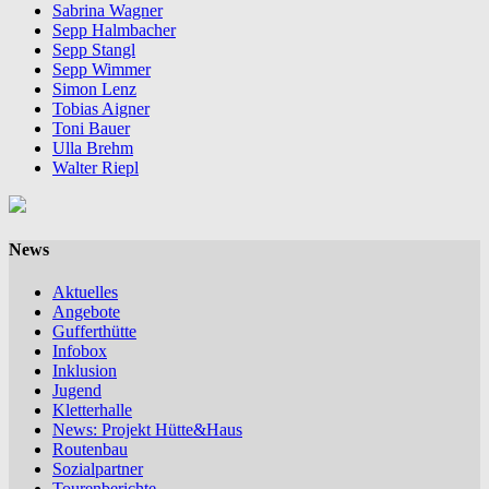
Sabrina Wagner
Sepp Halmbacher
Sepp Stangl
Sepp Wimmer
Simon Lenz
Tobias Aigner
Toni Bauer
Ulla Brehm
Walter Riepl
News
Aktuelles
Angebote
Gufferthütte
Infobox
Inklusion
Jugend
Kletterhalle
News: Projekt Hütte&Haus
Routenbau
Sozialpartner
Tourenberichte