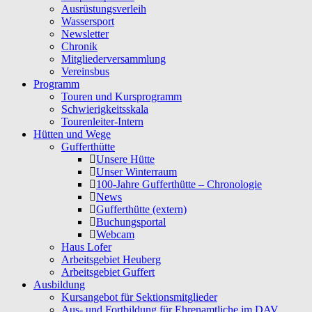
Ausrüstungsverleih
Wassersport
Newsletter
Chronik
Mitgliederversammlung
Vereinsbus
Programm
Touren und Kursprogramm
Schwierigkeitsskala
Tourenleiter-Intern
Hütten und Wege
Gufferthütte
Unsere Hütte
Unser Winterraum
100-Jahre Gufferthütte – Chronologie
News
Gufferthütte (extern)
Buchungsportal
Webcam
Haus Lofer
Arbeitsgebiet Heuberg
Arbeitsgebiet Guffert
Ausbildung
Kursangebot für Sektionsmitglieder
Aus- und Fortbildung für Ehrenamtliche im DAV