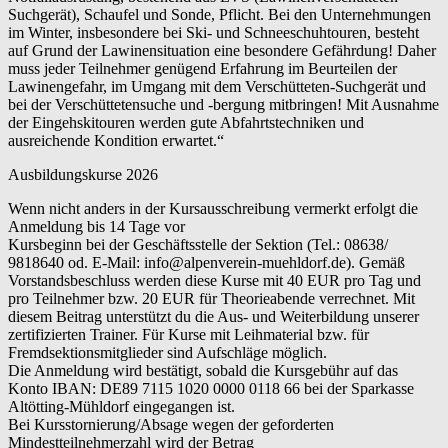
Suchgerät), Schaufel und Sonde, Pflicht. Bei den Unternehmungen
im Winter, insbesondere bei Ski- und Schneeschuhtouren, besteht
auf Grund der Lawinensituation eine besondere Gefährdung! Daher
muss jeder Teilnehmer genügend Erfahrung im Beurteilen der
Lawinengefahr, im Umgang mit dem Verschütteten-Suchgerät und
bei der Verschüttetensuche und -bergung mitbringen! Mit Ausnahme
der Eingehskitouren werden gute Abfahrtstechniken und
ausreichende Kondition erwartet.“
Ausbildungskurse 2026
Wenn nicht anders in der Kursausschreibung vermerkt erfolgt die
Anmeldung bis 14 Tage vor
Kursbeginn bei der Geschäftsstelle der Sektion (Tel.: 08638/
9818640 od. E-Mail: info@alpenverein-muehldorf.de). Gemäß
Vorstandsbeschluss werden diese Kurse mit 40 EUR pro Tag und
pro Teilnehmer bzw. 20 EUR für Theorieabende verrechnet. Mit
diesem Beitrag unterstützt du die Aus- und Weiterbildung unserer
zertifizierten Trainer. Für Kurse mit Leihmaterial bzw. für
Fremdsektionsmitglieder sind Aufschläge möglich.
Die Anmeldung wird bestätigt, sobald die Kursgebühr auf das
Konto IBAN: DE89 7115 1020 0000 0118 66 bei der Sparkasse
Altötting-Mühldorf eingegangen ist.
Bei Kursstornierung/Absage wegen der geforderten
Mindestteilnehmerzahl wird der Betrag