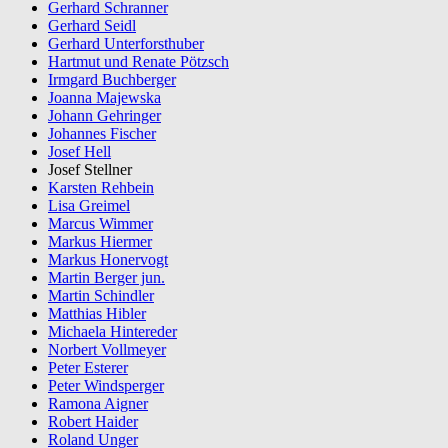
Gerhard Schranner
Gerhard Seidl
Gerhard Unterforsthuber
Hartmut und Renate Pötzsch
Irmgard Buchberger
Joanna Majewska
Johann Gehringer
Johannes Fischer
Josef Hell
Josef Stellner
Karsten Rehbein
Lisa Greimel
Marcus Wimmer
Markus Hiermer
Markus Honervogt
Martin Berger jun.
Martin Schindler
Matthias Hibler
Michaela Hintereder
Norbert Vollmeyer
Peter Esterer
Peter Windsperger
Ramona Aigner
Robert Haider
Roland Unger