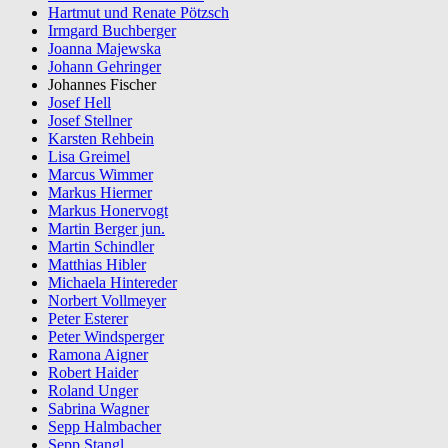
Hartmut und Renate Pötzsch
Irmgard Buchberger
Joanna Majewska
Johann Gehringer
Johannes Fischer
Josef Hell
Josef Stellner
Karsten Rehbein
Lisa Greimel
Marcus Wimmer
Markus Hiermer
Markus Honervogt
Martin Berger jun.
Martin Schindler
Matthias Hibler
Michaela Hintereder
Norbert Vollmeyer
Peter Esterer
Peter Windsperger
Ramona Aigner
Robert Haider
Roland Unger
Sabrina Wagner
Sepp Halmbacher
Sepp Stangl