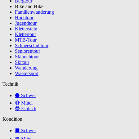
Bergtour
Bike and Hike
Familienwanderung
Hochtour
Jugendtour
Klettersteig
Klettertour
MTB-Tour
Schneeschuhtour
Seniorentour
Skihochtour
Skitour
Wanderung
Wassersport
Technik
⚫ Schwer
🔴 Mittel
🔵 Einfach
Kondition
⬛ Schwer
🟥 Mittel