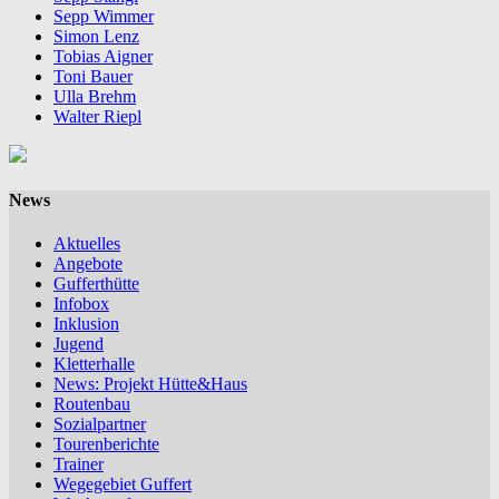
Sepp Wimmer
Simon Lenz
Tobias Aigner
Toni Bauer
Ulla Brehm
Walter Riepl
News
Aktuelles
Angebote
Gufferthütte
Infobox
Inklusion
Jugend
Kletterhalle
News: Projekt Hütte&Haus
Routenbau
Sozialpartner
Tourenberichte
Trainer
Wegegebiet Guffert