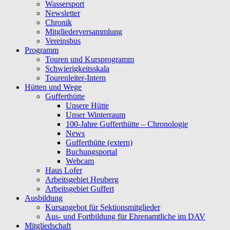
Wassersport
Newsletter
Chronik
Mitgliederversammlung
Vereinsbus
Programm
Touren und Kursprogramm
Schwierigkeitsskala
Tourenleiter-Intern
Hütten und Wege
Gufferthütte
Unsere Hütte
Unser Winterraum
100-Jahre Gufferthütte – Chronologie
News
Gufferthütte (extern)
Buchungsportal
Webcam
Haus Lofer
Arbeitsgebiet Heuberg
Arbeitsgebiet Guffert
Ausbildung
Kursangebot für Sektionsmitglieder
Aus- und Fortbildung für Ehrenamtliche im DAV
Mitgliedschaft