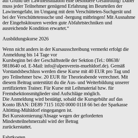
auf Grund der Lawinensituation eine besondere Gefährdung! Daher
muss jeder Teilnehmer genügend Erfahrung im Beurteilen der
Lawinengefahr, im Umgang mit dem Verschütteten-Suchgerät und
bei der Verschüttetensuche und -bergung mitbringen! Mit Ausnahme
der Eingehskitouren werden gute Abfahrtstechniken und
ausreichende Kondition erwartet.“
Ausbildungskurse 2026
Wenn nicht anders in der Kursausschreibung vermerkt erfolgt die
Anmeldung bis 14 Tage vor
Kursbeginn bei der Geschäftsstelle der Sektion (Tel.: 08638/
9818640 od. E-Mail: info@alpenverein-muehldorf.de). Gemäß
Vorstandsbeschluss werden diese Kurse mit 40 EUR pro Tag und
pro Teilnehmer bzw. 20 EUR für Theorieabende verrechnet. Mit
diesem Beitrag unterstützt du die Aus- und Weiterbildung unserer
zertifizierten Trainer. Für Kurse mit Leihmaterial bzw. für
Fremdsektionsmitglieder sind Aufschläge möglich.
Die Anmeldung wird bestätigt, sobald die Kursgebühr auf das
Konto IBAN: DE89 7115 1020 0000 0118 66 bei der Sparkasse
Altötting-Mühldorf eingegangen ist.
Bei Kursstornierung/Absage wegen der geforderten
Mindestteilnehmerzahl wird der Betrag
zurückerstattet.
Fahrtkosten