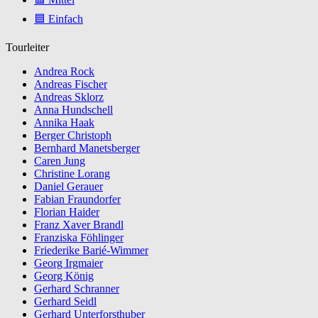
🟦 Einfach
Tourleiter
Andrea Rock
Andreas Fischer
Andreas Sklorz
Anna Hundschell
Annika Haak
Berger Christoph
Bernhard Manetsberger
Caren Jung
Christine Lorang
Daniel Gerauer
Fabian Fraundorfer
Florian Haider
Franz Xaver Brandl
Franziska Föhlinger
Friederike Barié-Wimmer
Georg Irgmaier
Georg König
Gerhard Schranner
Gerhard Seidl
Gerhard Unterforsthuber