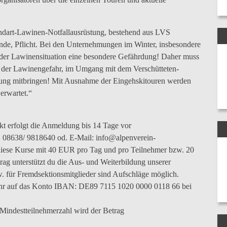
andart-Lawinen-Notfallausrüstung, bestehend aus LVS
nde, Pflicht. Bei den Unternehmungen im Winter, insbesondere
 der Lawinensituation eine besondere Gefährdung! Daher muss
n der Lawinengefahr, im Umgang mit dem Verschütteten-
gung mitbringen! Mit Ausnahme der Eingehskitouren werden
erwartet.“
kt erfolgt die Anmeldung bis 14 Tage vor
l.: 08638/ 9818640 od. E-Mail: info@alpenverein-
iese Kurse mit 40 EUR pro Tag und pro Teilnehmer bzw. 20
ag unterstützt du die Aus- und Weiterbildung unserer
zw. für Fremdsektionsmitglieder sind Aufschläge möglich.
ühr auf das Konto IBAN: DE89 7115 1020 0000 0118 66 bei
Mindestteilnehmerzahl wird der Betrag