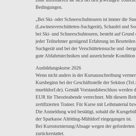
Bedingungen.
„Bei Ski- oder Schneeschuhtouren ist immer die St
(Lawinenverschütteten-Suchgerät), Schaufel und So
bei Ski- und Schneeschuhtouren, besteht auf Grund
jeder Teilnehmer genügend Erfahrung im Beurteile
Suchgerät und bei der Verschüttetensuche und -ber
gute Abfahrtstechniken und ausreichende Kondition 
Ausbildungskurse 2026
Wenn nicht anders in der Kursausschreibung vermer
Kursbeginn bei der Geschäftsstelle der Sektion (Te
muehldorf.de). Gemäß Vorstandsbeschluss werden d
EUR für Theorieabende verrechnet. Mit diesem Beitr
zertifizierten Trainer. Für Kurse mit Leihmaterial b
Die Anmeldung wird bestätigt, sobald die Kursgeb
der Sparkasse Altötting-Mühldorf eingegangen ist.
Bei Kursstornierung/Absage wegen der geforderten 
zurückerstattet.