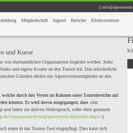
info@alpenverein
sbildung
Mitgliedschaft
Jugend
Berichte
Kletterzentrum
F
Kli
ren und Kurse
e von ehrenamtlichen Organisatoren begleitet werden. Jeder
 Risiko und eigene Kosten an den Touren teil. Das erforderliche
hnischen Gründen dürfen nur Alpenvereinsmitglieder an den
 welche durch den Verein im Rahmen eines Tourenberichts auf
den können. Es wird davon ausgegangen, dass
eine
gt und bitten um aktiven Widerspruch, sollte oben genannte
g.de/vereinsversicherung/sportverein-bildrechte-dsgvo/
)
ch unten in das Touren-Tool eingepflegt. Dies kann sich