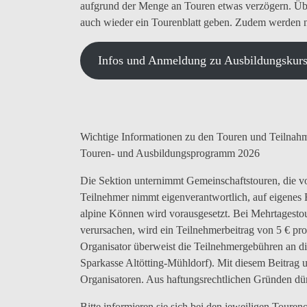
aufgrund der Menge an Touren etwas verzögern. Übe
auch wieder ein Tourenblatt geben. Zudem werden n
Infos und Anmeldung zu Ausbildungskur
Wichtige Informationen zu den Touren und Teilnah
Touren- und Ausbildungsprogramm 2026
Die Sektion unternimmt Gemeinschaftstouren, die vo
Teilnehmer nimmt eigenverantwortlich, auf eigenes R
alpine Können wird vorausgesetzt. Bei Mehrtagestou
verursachen, wird ein Teilnehmerbeitrag von 5 € pr
Organisator überweist die Teilnehmergebühren an 
Sparkasse Altötting-Mühldorf). Mit diesem Beitrag u
Organisatoren. Aus haftungsrechtlichen Gründen dür
Bitte informieren sie sich bei den jeweiligen Touren