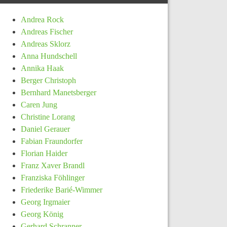
Andrea Rock
Andreas Fischer
Andreas Sklorz
Anna Hundschell
Annika Haak
Berger Christoph
Bernhard Manetsberger
Caren Jung
Christine Lorang
Daniel Gerauer
Fabian Fraundorfer
Florian Haider
Franz Xaver Brandl
Franziska Föhlinger
Friederike Barié-Wimmer
Georg Irgmaier
Georg König
Gerhard Schranner