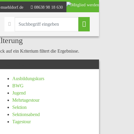
-muehldorf.de
08638 98 18 630
ilterung
ck auf ein Kriterium filtert die Ergebnisse.
TOURDAUER
Ausbildungskurs
BWG
Jugend
Mehrtagestour
Sektion
Sektionsabend
Tagestour