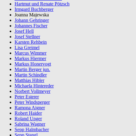
Hartmut und Renate Pötzsch
Irmgard Buchberger
Joanna Majewska
Johann Gehringer
Johannes Fischer
Josef Hell
Josef Stellner
Karsten Rehbein
Lisa Greimel
Marcus Wimmer
Markus Hiermer
Markus Honervogt
Martin Berger jun.
Martin Schindler
Matthias Hibler
Michaela Hintereder
Norbert Vollmeyer
Peter Esterer
Peter Windsperger
Ramona Aigner
Robert Haider
Roland Unger
Sabrina Wagner
Sepp Halmbacher
Sepp Stangl