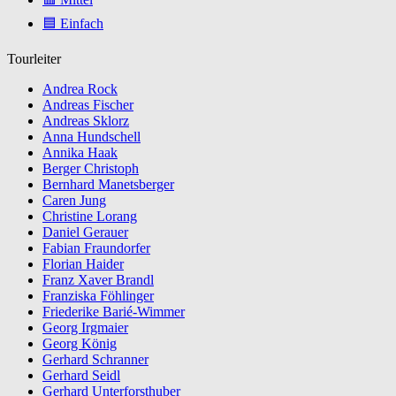
🟦 Einfach
Tourleiter
Andrea Rock
Andreas Fischer
Andreas Sklorz
Anna Hundschell
Annika Haak
Berger Christoph
Bernhard Manetsberger
Caren Jung
Christine Lorang
Daniel Gerauer
Fabian Fraundorfer
Florian Haider
Franz Xaver Brandl
Franziska Föhlinger
Friederike Barié-Wimmer
Georg Irgmaier
Georg König
Gerhard Schranner
Gerhard Seidl
Gerhard Unterforsthuber