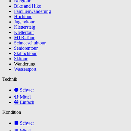
Bergtour
Bike and Hike
Familienwanderung
Hochtour
Jugendtour
Klettersteig
Klettertour
MTB-Tour
Schneeschuhtour
Seniorentour
Skihochtour
Skitour
Wanderung
Wassersport
Technik
⚫ Schwer
🔴 Mittel
🔵 Einfach
Kondition
⬛ Schwer
🟥 Mittel