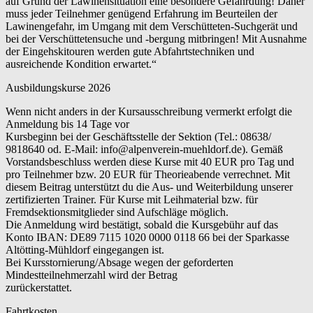
auf Grund der Lawinensituation eine besondere Gefährdung! Daher
muss jeder Teilnehmer genügend Erfahrung im Beurteilen der
Lawinengefahr, im Umgang mit dem Verschütteten-Suchgerät und
bei der Verschüttetensuche und -bergung mitbringen! Mit Ausnahme
der Eingehskitouren werden gute Abfahrtstechniken und
ausreichende Kondition erwartet.“
Ausbildungskurse 2026
Wenn nicht anders in der Kursausschreibung vermerkt erfolgt die
Anmeldung bis 14 Tage vor
Kursbeginn bei der Geschäftsstelle der Sektion (Tel.: 08638/
9818640 od. E-Mail: info@alpenverein-muehldorf.de). Gemäß
Vorstandsbeschluss werden diese Kurse mit 40 EUR pro Tag und
pro Teilnehmer bzw. 20 EUR für Theorieabende verrechnet. Mit
diesem Beitrag unterstützt du die Aus- und Weiterbildung unserer
zertifizierten Trainer. Für Kurse mit Leihmaterial bzw. für
Fremdsektionsmitglieder sind Aufschläge möglich.
Die Anmeldung wird bestätigt, sobald die Kursgebühr auf das
Konto IBAN: DE89 7115 1020 0000 0118 66 bei der Sparkasse
Altötting-Mühldorf eingegangen ist.
Bei Kursstornierung/Absage wegen der geforderten
Mindestteilnehmerzahl wird der Betrag
zurückerstattet.
Fahrtkosten