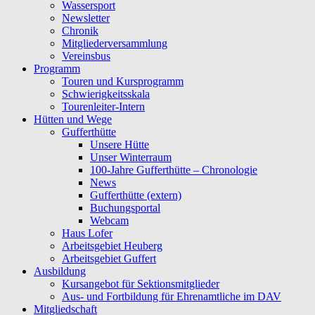
Wassersport
Newsletter
Chronik
Mitgliederversammlung
Vereinsbus
Programm
Touren und Kursprogramm
Schwierigkeitsskala
Tourenleiter-Intern
Hütten und Wege
Gufferthütte
Unsere Hütte
Unser Winterraum
100-Jahre Gufferthütte – Chronologie
News
Gufferthütte (extern)
Buchungsportal
Webcam
Haus Lofer
Arbeitsgebiet Heuberg
Arbeitsgebiet Guffert
Ausbildung
Kursangebot für Sektionsmitglieder
Aus- und Fortbildung für Ehrenamtliche im DAV
Mitgliedschaft