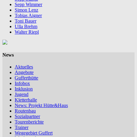
Sepp Wimmer
Simon Lenz
Tobias Aigner
Toni Bauer
Ulla Brehm
Walter Riepl
News
Aktuelles
Angebote
Gufferthütte
Infobox
Inklusion
Jugend
Kletterhalle
News: Projekt Hütte&Haus
Routenbau
Sozialpartner
Tourenberichte
Trainer
Wegegebiet Guffert