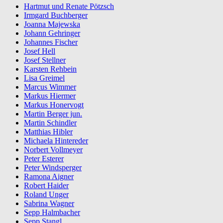
Hartmut und Renate Pötzsch
Irmgard Buchberger
Joanna Majewska
Johann Gehringer
Johannes Fischer
Josef Hell
Josef Stellner
Karsten Rehbein
Lisa Greimel
Marcus Wimmer
Markus Hiermer
Markus Honervogt
Martin Berger jun.
Martin Schindler
Matthias Hibler
Michaela Hintereder
Norbert Vollmeyer
Peter Esterer
Peter Windsperger
Ramona Aigner
Robert Haider
Roland Unger
Sabrina Wagner
Sepp Halmbacher
Sepp Stangl