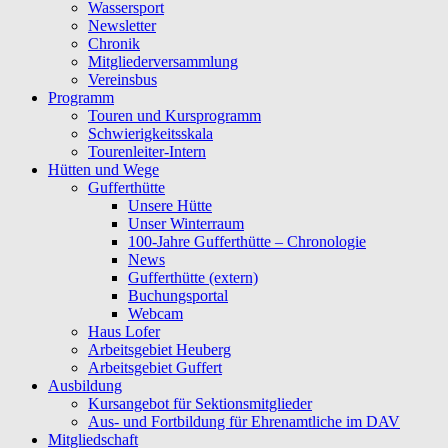
Wassersport
Newsletter
Chronik
Mitgliederversammlung
Vereinsbus
Programm
Touren und Kursprogramm
Schwierigkeitsskala
Tourenleiter-Intern
Hütten und Wege
Gufferthütte
Unsere Hütte
Unser Winterraum
100-Jahre Gufferthütte – Chronologie
News
Gufferthütte (extern)
Buchungsportal
Webcam
Haus Lofer
Arbeitsgebiet Heuberg
Arbeitsgebiet Guffert
Ausbildung
Kursangebot für Sektionsmitglieder
Aus- und Fortbildung für Ehrenamtliche im DAV
Mitgliedschaft