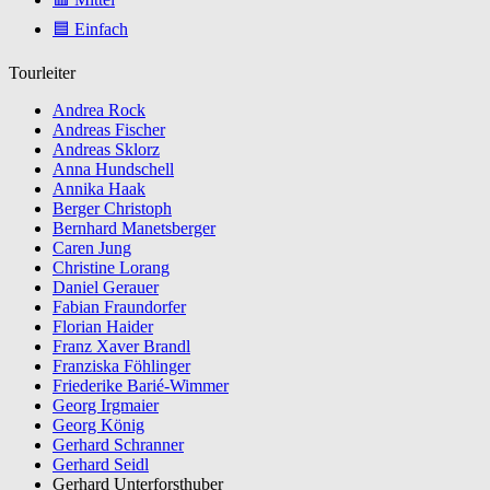
🟦 Einfach
Tourleiter
Andrea Rock
Andreas Fischer
Andreas Sklorz
Anna Hundschell
Annika Haak
Berger Christoph
Bernhard Manetsberger
Caren Jung
Christine Lorang
Daniel Gerauer
Fabian Fraundorfer
Florian Haider
Franz Xaver Brandl
Franziska Föhlinger
Friederike Barié-Wimmer
Georg Irgmaier
Georg König
Gerhard Schranner
Gerhard Seidl
Gerhard Unterforsthuber