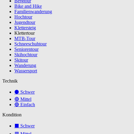
Bergtour
Bike and Hike
Familienwanderung
Hochtour
Jugendtour
Klettersteig
Klettertour
MTB-Tour
Schneeschuhtour
Seniorentour
Skihochtour
Skitour
Wanderung
Wassersport
Technik
⚫ Schwer
🔴 Mittel
🔵 Einfach
Kondition
⬛ Schwer
🟥 Mittel