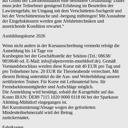
auf Grund der Lawinensituation eine besondere Gefährdung! Daher
muss jeder Teilnehmer genügend Erfahrung im Beurteilen der
Lawinengefahr, im Umgang mit dem Verschütteten-Suchgerät und
bei der Verschüttetensuche und -bergung mitbringen! Mit Ausnahme
der Eingehskitouren werden gute Abfahrtstechniken und
ausreichende Kondition erwartet.“
Ausbildungskurse 2026
Wenn nicht anders in der Kursausschreibung vermerkt erfolgt die
Anmeldung bis 14 Tage vor
Kursbeginn bei der Geschäftsstelle der Sektion (Tel.: 08638/
9818640 od. E-Mail: info@alpenverein-muehldorf.de). Gemäß
Vorstandsbeschluss werden diese Kurse mit 40 EUR pro Tag und
pro Teilnehmer bzw. 20 EUR für Theorieabende verrechnet. Mit
diesem Beitrag unterstützt du die Aus- und Weiterbildung unserer
zertifizierten Trainer. Für Kurse mit Leihmaterial bzw. für
Fremdsektionsmitglieder sind Aufschläge möglich.
Die Anmeldung wird bestätigt, sobald die Kursgebühr auf das
Konto IBAN: DE89 7115 1020 0000 0118 66 bei der Sparkasse
Altötting-Mühldorf eingegangen ist.
Bei Kursstornierung/Absage wegen der geforderten
Mindestteilnehmerzahl wird der Betrag
zurückerstattet.
Fahrtkosten