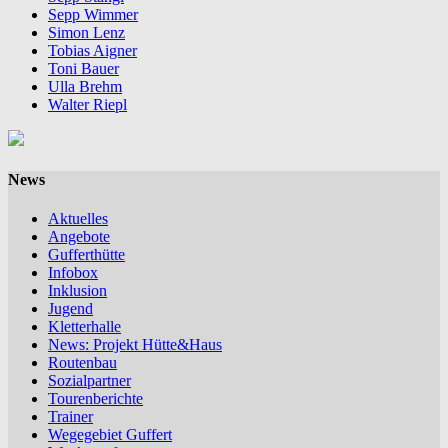
Sepp Wimmer
Simon Lenz
Tobias Aigner
Toni Bauer
Ulla Brehm
Walter Riepl
News
Aktuelles
Angebote
Gufferthütte
Infobox
Inklusion
Jugend
Kletterhalle
News: Projekt Hütte&Haus
Routenbau
Sozialpartner
Tourenberichte
Trainer
Wegegebiet Guffert