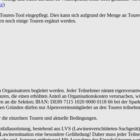
o/
)
 Touren-Tool eingepflegt. Dies kann sich aufgrund der Menge an Toure
en noch einige Touren ergänzt werden.
Organisatoren begleitet werden. Jeder Teilnehmer nimmt eigenverantwo
uren, die einen erhöhten Anteil an Organisationskosten verursachen, w
en an die Sektion; IBAN: DE89 7115 1020 0000 0118 66 bei der Sparkas
hen Gründen dürfen nur Alpenvereinsmitglieder an den Touren teilnehm
er die einzelnen Touren und aktuelle Bedingungen.
tfallausrüstung, bestehend aus LVS (Lawinenverschütteten-Suchgerät)
r Lawinensituation eine besondere Gefährdung! Daher muss jeder Teil
uche und -bergung mitbringen! Mit Ausnahme der Eingehskitouren werd