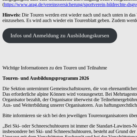
(
https://www.arag.de/vereinsversicherung/sportverein-bildrechte-dsgv
Hinweis:
Die Touren werden erst wieder nach und nach unten in das
einzusehen. Es wird auch wieder ein Tourenblatt geben. Zudem werd
Infos und Anmeldung zu Ausbildungskursen
Wichtige Informationen zu den Touren und Teilnahme
Touren- und Ausbildungsprogramm 2026
Die Sektion unternimmt Gemeinschaftstouren, die von ehrenamtlichen 
Das erforderliche alpine Können wird vorausgesetzt. Bei Mehrtagesto
Organisator bezahlt, der Organisator überweist die Teilnehmergebühr
Aus- und Weiterbildung unserer Organisatoren. Aus haftungsrechtlic
Bitte informieren sie sich bei den jeweiligen Tourenorganisatoren üb
„Bei Ski- oder Schneeschuhtouren ist immer die Standart-Lawinen-No
insbesondere bei Ski- und Schneeschuhtouren, besteht auf Grund de
Umgang mit dem Verschütteten-Suchgerät und bei der Verschüttetens