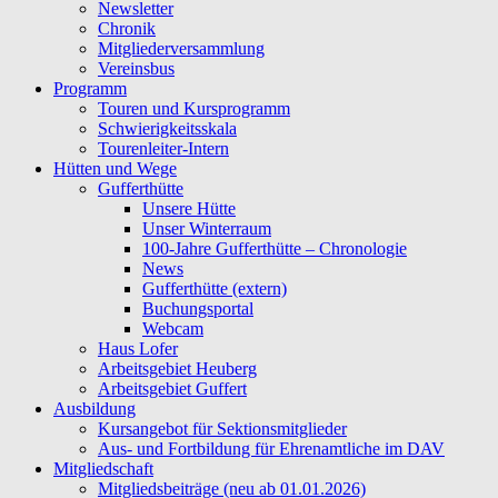
Newsletter
Chronik
Mitgliederversammlung
Vereinsbus
Programm
Touren und Kursprogramm
Schwierigkeitsskala
Tourenleiter-Intern
Hütten und Wege
Gufferthütte
Unsere Hütte
Unser Winterraum
100-Jahre Gufferthütte – Chronologie
News
Gufferthütte (extern)
Buchungsportal
Webcam
Haus Lofer
Arbeitsgebiet Heuberg
Arbeitsgebiet Guffert
Ausbildung
Kursangebot für Sektionsmitglieder
Aus- und Fortbildung für Ehrenamtliche im DAV
Mitgliedschaft
Mitgliedsbeiträge (neu ab 01.01.2026)