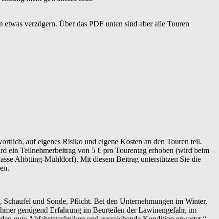
n etwas verzögern. Über das PDF unten sind aber alle Touren
rtlich, auf eigenes Risiko und eigene Kosten an den Touren teil.
ird ein Teilnehmerbeitrag von 5 € pro Tourentag erhoben (wird beim
se Altötting-Mühldorf). Mit diesem Beitrag unterstützen Sie die
en.
, Schaufel und Sonde, Pflicht. Bei den Unternehmungen im Winter,
nehmer genügend Erfahrung im Beurteilen der Lawinengefahr, im
en gute Abfahrtstechniken und ausreichende Kondition erwartet.“