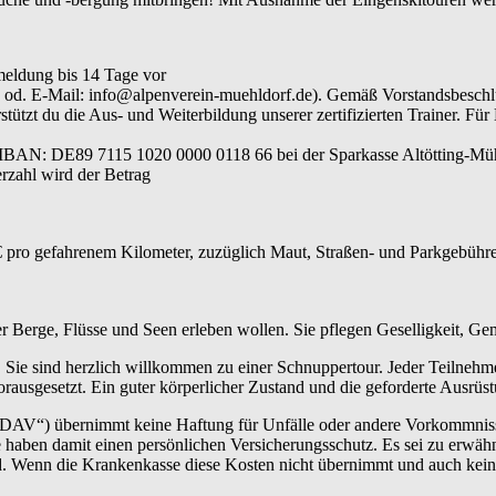
meldung bis 14 Tage vor
640 od. E-Mail: info@alpenverein-muehldorf.de). Gemäß Vorstandsbesc
ützt du die Aus- und Weiterbildung unserer zertifizierten Trainer. Für
 IBAN: DE89 7115 1020 0000 0118 66 bei der Sparkasse Altötting-Müh
rzahl wird der Betrag
 pro gefahrenem Kilometer, zuzüglich Maut, Straßen- und Parkgebühren
der Berge, Flüsse und Seen erleben wollen. Sie pflegen Geselligkeit, G
 Sie sind herzlich willkommen zu einer Schnuppertour. Jeder Teilnehm
rausgesetzt. Ein guter körperlicher Zustand und die geforderte Ausrüs
„DAV“) übernimmt keine Haftung für Unfälle oder andere Vorkommnisse.
haben damit einen persönlichen Versicherungsschutz. Es sei zu erwähn
ind. Wenn die Krankenkasse diese Kosten nicht übernimmt und auch kei