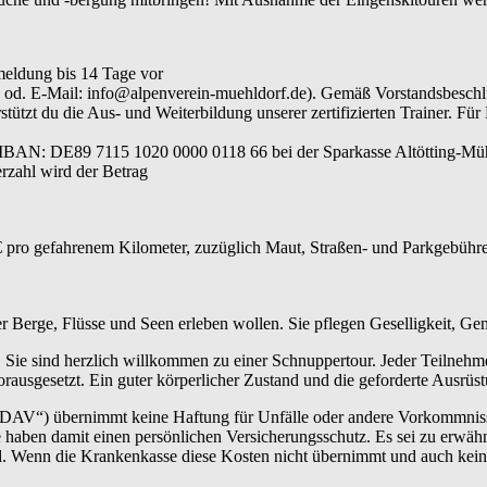
meldung bis 14 Tage vor
640 od. E-Mail: info@alpenverein-muehldorf.de). Gemäß Vorstandsbesc
ützt du die Aus- und Weiterbildung unserer zertifizierten Trainer. Für
 IBAN: DE89 7115 1020 0000 0118 66 bei der Sparkasse Altötting-Müh
rzahl wird der Betrag
 pro gefahrenem Kilometer, zuzüglich Maut, Straßen- und Parkgebühren
der Berge, Flüsse und Seen erleben wollen. Sie pflegen Geselligkeit, G
 Sie sind herzlich willkommen zu einer Schnuppertour. Jeder Teilnehm
rausgesetzt. Ein guter körperlicher Zustand und die geforderte Ausrüs
„DAV“) übernimmt keine Haftung für Unfälle oder andere Vorkommnisse.
haben damit einen persönlichen Versicherungsschutz. Es sei zu erwähn
ind. Wenn die Krankenkasse diese Kosten nicht übernimmt und auch kei