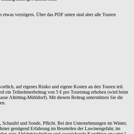
n etwas verzögern. Über das PDF unten sind aber alle Touren
rtlich, auf eigenes Risiko und eigene Kosten an den Touren teil.
ird ein Teilnehmerbeitrag von 5 € pro Tourentag erhoben (wird beim
se Altötting-Mühldorf). Mit diesem Beitrag unterstützen Sie die
en.
, Schaufel und Sonde, Pflicht. Bei den Unternehmungen im Winter,
nehmer genügend Erfahrung im Beurteilen der Lawinengefahr, im
en gute Abfahrtstechniken und ausreichende Kondition erwartet.“