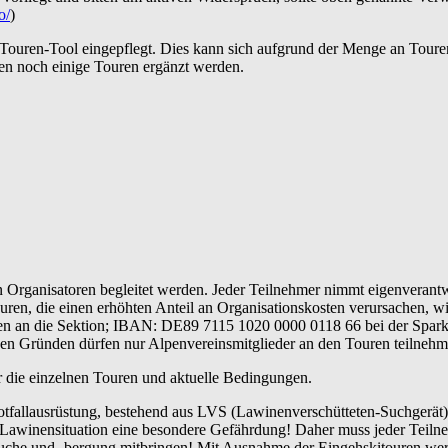
o/
)
 Touren-Tool eingepflegt. Dies kann sich aufgrund der Menge an Toure
en noch einige Touren ergänzt werden.
Organisatoren begleitet werden. Jeder Teilnehmer nimmt eigenverantwo
uren, die einen erhöhten Anteil an Organisationskosten verursachen, w
en an die Sektion; IBAN: DE89 7115 1020 0000 0118 66 bei der Sparkas
hen Gründen dürfen nur Alpenvereinsmitglieder an den Touren teilnehm
er die einzelnen Touren und aktuelle Bedingungen.
tfallausrüstung, bestehend aus LVS (Lawinenverschütteten-Suchgerät)
r Lawinensituation eine besondere Gefährdung! Daher muss jeder Teil
uche und -bergung mitbringen! Mit Ausnahme der Eingehskitouren werd