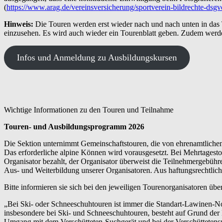
(
https://www.arag.de/vereinsversicherung/sportverein-bildrechte-dsgv
Hinweis:
Die Touren werden erst wieder nach und nach unten in das
einzusehen. Es wird auch wieder ein Tourenblatt geben. Zudem werd
Infos und Anmeldung zu Ausbildungskursen
Wichtige Informationen zu den Touren und Teilnahme
Touren- und Ausbildungsprogramm 2026
Die Sektion unternimmt Gemeinschaftstouren, die von ehrenamtlichen 
Das erforderliche alpine Können wird vorausgesetzt. Bei Mehrtagesto
Organisator bezahlt, der Organisator überweist die Teilnehmergebühr
Aus- und Weiterbildung unserer Organisatoren. Aus haftungsrechtlic
Bitte informieren sie sich bei den jeweiligen Tourenorganisatoren üb
„Bei Ski- oder Schneeschuhtouren ist immer die Standart-Lawinen-No
insbesondere bei Ski- und Schneeschuhtouren, besteht auf Grund de
Umgang mit dem Verschütteten-Suchgerät und bei der Verschüttetens