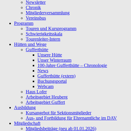
Newsletter
Chronik
Mitgliederversammlung
Vereinsbus
Programm
Touren und Kursprogramm
Schwierigkeitsskala
Tourenleiter-Intern
Hütten und Wege
Gufferthütte
Unsere Hütte
Unser Winterraum
100-Jahre Gufferthütte – Chronologie
News
Gufferthütte (extern)
Buchungsportal
Webcam
Haus Lofer
Arbeitsgebiet Heuberg
Arbeitsgebiet Guffert
Ausbildung
Kursangebot für Sektionsmitglieder
Aus- und Fortbildung für Ehrenamtliche im DAV
Mitgliedschaft
Mitgliedsbeiträge (neu ab 01.01.2026)