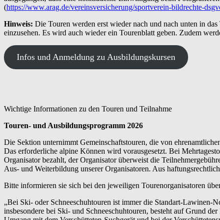
(
https://www.arag.de/vereinsversicherung/sportverein-bildrechte-dsgv
Hinweis:
Die Touren werden erst wieder nach und nach unten in das
einzusehen. Es wird auch wieder ein Tourenblatt geben. Zudem werd
Infos und Anmeldung zu Ausbildungskursen
Wichtige Informationen zu den Touren und Teilnahme
Touren- und Ausbildungsprogramm 2026
Die Sektion unternimmt Gemeinschaftstouren, die von ehrenamtlichen 
Das erforderliche alpine Können wird vorausgesetzt. Bei Mehrtagesto
Organisator bezahlt, der Organisator überweist die Teilnehmergebühr
Aus- und Weiterbildung unserer Organisatoren. Aus haftungsrechtlic
Bitte informieren sie sich bei den jeweiligen Tourenorganisatoren üb
„Bei Ski- oder Schneeschuhtouren ist immer die Standart-Lawinen-No
insbesondere bei Ski- und Schneeschuhtouren, besteht auf Grund de
Umgang mit dem Verschütteten-Suchgerät und bei der Verschüttetens