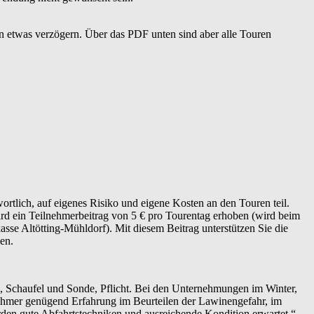
n etwas verzögern. Über das PDF unten sind aber alle Touren
rtlich, auf eigenes Risiko und eigene Kosten an den Touren teil.
ird ein Teilnehmerbeitrag von 5 € pro Tourentag erhoben (wird beim
se Altötting-Mühldorf). Mit diesem Beitrag unterstützen Sie die
en.
, Schaufel und Sonde, Pflicht. Bei den Unternehmungen im Winter,
nehmer genügend Erfahrung im Beurteilen der Lawinengefahr, im
en gute Abfahrtstechniken und ausreichende Kondition erwartet.“