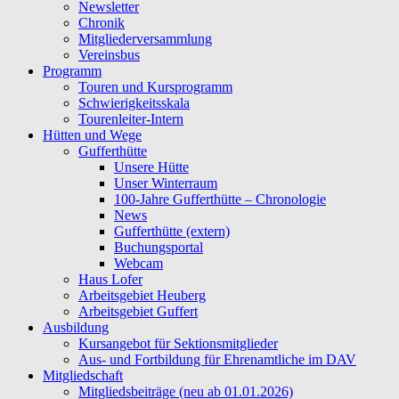
Newsletter
Chronik
Mitgliederversammlung
Vereinsbus
Programm
Touren und Kursprogramm
Schwierigkeitsskala
Tourenleiter-Intern
Hütten und Wege
Gufferthütte
Unsere Hütte
Unser Winterraum
100-Jahre Gufferthütte – Chronologie
News
Gufferthütte (extern)
Buchungsportal
Webcam
Haus Lofer
Arbeitsgebiet Heuberg
Arbeitsgebiet Guffert
Ausbildung
Kursangebot für Sektionsmitglieder
Aus- und Fortbildung für Ehrenamtliche im DAV
Mitgliedschaft
Mitgliedsbeiträge (neu ab 01.01.2026)