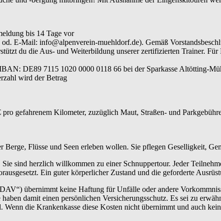
meldung bis 14 Tage vor
640 od. E-Mail: info@alpenverein-muehldorf.de). Gemäß Vorstandsbesc
ützt du die Aus- und Weiterbildung unserer zertifizierten Trainer. Für
 IBAN: DE89 7115 1020 0000 0118 66 bei der Sparkasse Altötting-Müh
rzahl wird der Betrag
 pro gefahrenem Kilometer, zuzüglich Maut, Straßen- und Parkgebühren
der Berge, Flüsse und Seen erleben wollen. Sie pflegen Geselligkeit, G
 Sie sind herzlich willkommen zu einer Schnuppertour. Jeder Teilnehm
rausgesetzt. Ein guter körperlicher Zustand und die geforderte Ausrüs
„DAV“) übernimmt keine Haftung für Unfälle oder andere Vorkommnisse.
haben damit einen persönlichen Versicherungsschutz. Es sei zu erwähn
ind. Wenn die Krankenkasse diese Kosten nicht übernimmt und auch kei