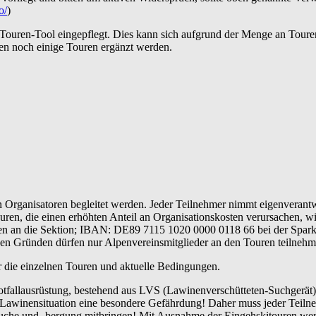
o/
)
 Touren-Tool eingepflegt. Dies kann sich aufgrund der Menge an Toure
en noch einige Touren ergänzt werden.
Organisatoren begleitet werden. Jeder Teilnehmer nimmt eigenverantwo
uren, die einen erhöhten Anteil an Organisationskosten verursachen, w
en an die Sektion; IBAN: DE89 7115 1020 0000 0118 66 bei der Sparkas
hen Gründen dürfen nur Alpenvereinsmitglieder an den Touren teilnehm
er die einzelnen Touren und aktuelle Bedingungen.
tfallausrüstung, bestehend aus LVS (Lawinenverschütteten-Suchgerät)
r Lawinensituation eine besondere Gefährdung! Daher muss jeder Teil
uche und -bergung mitbringen! Mit Ausnahme der Eingehskitouren werd