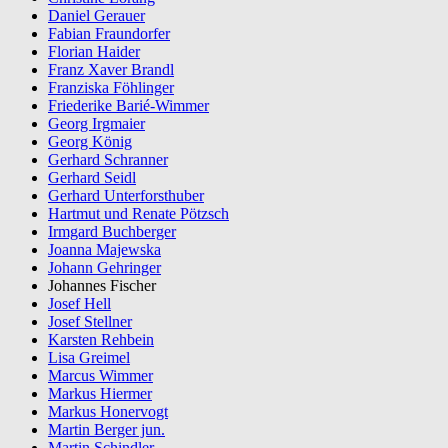
Daniel Gerauer
Fabian Fraundorfer
Florian Haider
Franz Xaver Brandl
Franziska Föhlinger
Friederike Barié-Wimmer
Georg Irgmaier
Georg König
Gerhard Schranner
Gerhard Seidl
Gerhard Unterforsthuber
Hartmut und Renate Pötzsch
Irmgard Buchberger
Joanna Majewska
Johann Gehringer
Johannes Fischer
Josef Hell
Josef Stellner
Karsten Rehbein
Lisa Greimel
Marcus Wimmer
Markus Hiermer
Markus Honervogt
Martin Berger jun.
Martin Schindler