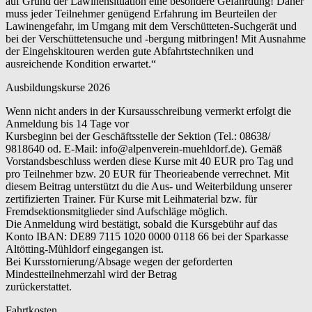
auf Grund der Lawinensituation eine besondere Gefährdung! Daher
muss jeder Teilnehmer genügend Erfahrung im Beurteilen der
Lawinengefahr, im Umgang mit dem Verschütteten-Suchgerät und
bei der Verschüttetensuche und -bergung mitbringen! Mit Ausnahme
der Eingehskitouren werden gute Abfahrtstechniken und
ausreichende Kondition erwartet.“
Ausbildungskurse 2026
Wenn nicht anders in der Kursausschreibung vermerkt erfolgt die
Anmeldung bis 14 Tage vor
Kursbeginn bei der Geschäftsstelle der Sektion (Tel.: 08638/
9818640 od. E-Mail: info@alpenverein-muehldorf.de). Gemäß
Vorstandsbeschluss werden diese Kurse mit 40 EUR pro Tag und
pro Teilnehmer bzw. 20 EUR für Theorieabende verrechnet. Mit
diesem Beitrag unterstützt du die Aus- und Weiterbildung unserer
zertifizierten Trainer. Für Kurse mit Leihmaterial bzw. für
Fremdsektionsmitglieder sind Aufschläge möglich.
Die Anmeldung wird bestätigt, sobald die Kursgebühr auf das
Konto IBAN: DE89 7115 1020 0000 0118 66 bei der Sparkasse
Altötting-Mühldorf eingegangen ist.
Bei Kursstornierung/Absage wegen der geforderten
Mindestteilnehmerzahl wird der Betrag
zurückerstattet.
Fahrtkosten