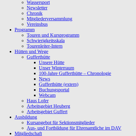
Wassersport
Newsletter
Chronik
Mitgliederversammlung
Vereinsbus
Programm
Touren und Kursprogramm
Schwierigkeitsskala
Tourenleiter-Intern
Hütten und Wege
Gufferthütte
Unsere Hütte
Unser Winterraum
100-Jahre Gufferthütte – Chronologie
News
Gufferthütte (extern)
Buchungsportal
Webcam
Haus Lofer
Arbeitsgebiet Heuberg
Arbeitsgebiet Guffert
Ausbildung
Kursangebot für Sektionsmitglieder
Aus- und Fortbildung für Ehrenamtliche im DAV
Mitgliedschaft