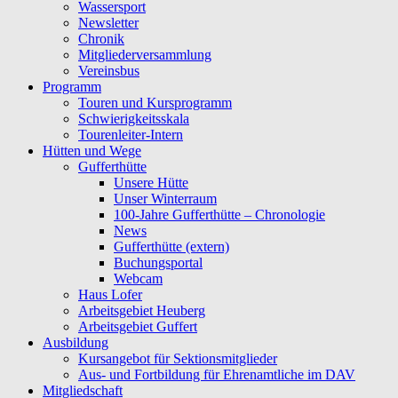
Wassersport
Newsletter
Chronik
Mitgliederversammlung
Vereinsbus
Programm
Touren und Kursprogramm
Schwierigkeitsskala
Tourenleiter-Intern
Hütten und Wege
Gufferthütte
Unsere Hütte
Unser Winterraum
100-Jahre Gufferthütte – Chronologie
News
Gufferthütte (extern)
Buchungsportal
Webcam
Haus Lofer
Arbeitsgebiet Heuberg
Arbeitsgebiet Guffert
Ausbildung
Kursangebot für Sektionsmitglieder
Aus- und Fortbildung für Ehrenamtliche im DAV
Mitgliedschaft