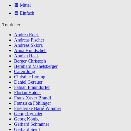
🟥 Mittel
🟦 Einfach
Tourleiter
Andrea Rock
Andreas Fischer
Andreas Sklorz
Anna Hundschell
Annika Haak
Berger Christoph
Bernhard Manetsberger
Caren Jung
Christine Lorang
Daniel Gerauer
Fabian Fraundorfer
Florian Haider
Franz Xaver Brandl
Franziska Föhlinger
Friederike Barié-Wimmer
Georg Irgmaier
Georg König
Gerhard Schranner
Gerhard Seidl