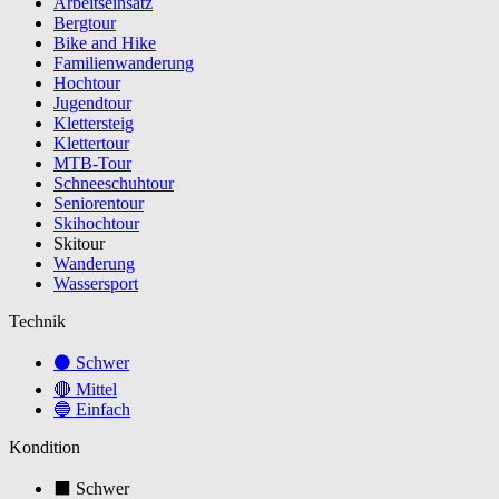
Arbeitseinsatz
Bergtour
Bike and Hike
Familienwanderung
Hochtour
Jugendtour
Klettersteig
Klettertour
MTB-Tour
Schneeschuhtour
Seniorentour
Skihochtour
Skitour
Wanderung
Wassersport
Technik
⚫ Schwer
🔴 Mittel
🔵 Einfach
Kondition
⬛ Schwer