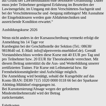
auf Grund der Lawinensituation eine besondere Gefährdung! Daher
muss jeder Teilnehmer genügend Erfahrung im Beurteilen der
Lawinengefahr, im Umgang mit dem Verschütteten-Suchgerät und
bei der Verschüttetensuche und -bergung mitbringen! Mit Ausnahme
der Eingehskitouren werden gute Abfahrtstechniken und
ausreichende Kondition erwartet.“
Ausbildungskurse 2026
Wenn nicht anders in der Kursausschreibung vermerkt erfolgt die
Anmeldung bis 14 Tage vor
Kursbeginn bei der Geschäftsstelle der Sektion (Tel.: 08638/
9818640 od. E-Mail: info@alpenverein-muehldorf.de). Gemäß
Vorstandsbeschluss werden diese Kurse mit 40 EUR pro Tag und
pro Teilnehmer bzw. 20 EUR für Theorieabende verrechnet. Mit
diesem Beitrag unterstützt du die Aus- und Weiterbildung unserer
zertifizierten Trainer. Für Kurse mit Leihmaterial bzw. für
Fremdsektionsmitglieder sind Aufschläge möglich.
Die Anmeldung wird bestätigt, sobald die Kursgebühr auf das
Konto IBAN: DE89 7115 1020 0000 0118 66 bei der Sparkasse
Altötting-Mühldorf eingegangen ist.
Bei Kursstornierung/Absage wegen der geforderten
Mindestteilnehmerzahl wird der Betrag
zurückerstattet.
Fahrtkosten