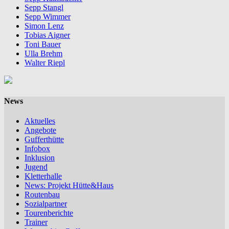
Sepp Stangl
Sepp Wimmer
Simon Lenz
Tobias Aigner
Toni Bauer
Ulla Brehm
Walter Riepl
News
Aktuelles
Angebote
Gufferthütte
Infobox
Inklusion
Jugend
Kletterhalle
News: Projekt Hütte&Haus
Routenbau
Sozialpartner
Tourenberichte
Trainer