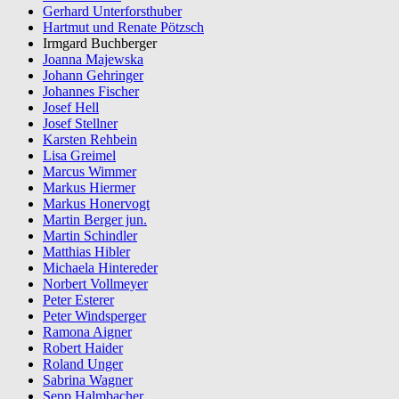
Gerhard Unterforsthuber
Hartmut und Renate Pötzsch
Irmgard Buchberger
Joanna Majewska
Johann Gehringer
Johannes Fischer
Josef Hell
Josef Stellner
Karsten Rehbein
Lisa Greimel
Marcus Wimmer
Markus Hiermer
Markus Honervogt
Martin Berger jun.
Martin Schindler
Matthias Hibler
Michaela Hintereder
Norbert Vollmeyer
Peter Esterer
Peter Windsperger
Ramona Aigner
Robert Haider
Roland Unger
Sabrina Wagner
Sepp Halmbacher