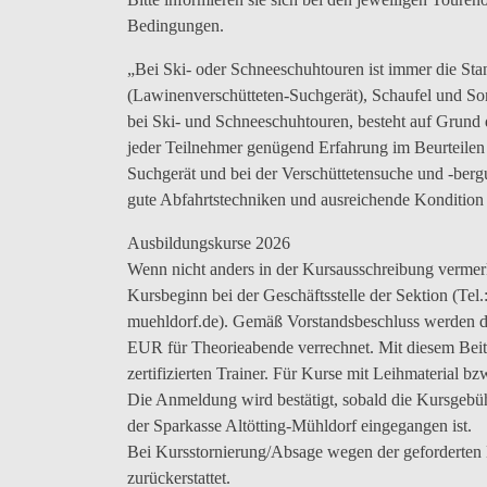
Bedingungen.
„Bei Ski- oder Schneeschuhtouren ist immer die St
(Lawinenverschütteten-Suchgerät), Schaufel und So
bei Ski- und Schneeschuhtouren, besteht auf Grund
jeder Teilnehmer genügend Erfahrung im Beurteile
Suchgerät und bei der Verschüttetensuche und -ber
gute Abfahrtstechniken und ausreichende Kondition 
Ausbildungskurse 2026
Wenn nicht anders in der Kursausschreibung vermer
Kursbeginn bei der Geschäftsstelle der Sektion (Te
muehldorf.de). Gemäß Vorstandsbeschluss werden d
EUR für Theorieabende verrechnet. Mit diesem Beitr
zertifizierten Trainer. Für Kurse mit Leihmaterial b
Die Anmeldung wird bestätigt, sobald die Kursgeb
der Sparkasse Altötting-Mühldorf eingegangen ist.
Bei Kursstornierung/Absage wegen der geforderten 
zurückerstattet.