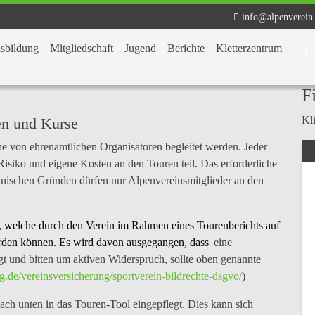
info@alpenverein
sbildung
Mitgliedschaft
Jugend
Berichte
Kletterzentrum
F
Kli
ren und Kurse
e von ehrenamtlichen Organisatoren begleitet werden. Jeder
 Risiko und eigene Kosten an den Touren teil. Das erforderliche
hnischen Gründen dürfen nur Alpenvereinsmitglieder an den
 welche durch den Verein im Rahmen eines Tourenberichts auf
den können. Es wird davon ausgegangen, dass
eine
gt und bitten um aktiven Widerspruch, sollte oben genannte
g.de/vereinsversicherung/sportverein-bildrechte-dsgvo/
)
ch unten in das Touren-Tool eingepflegt. Dies kann sich