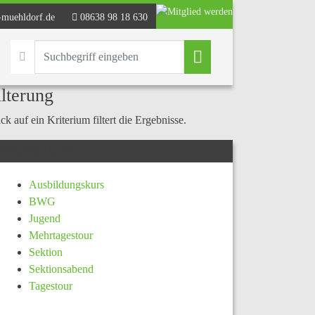
-muehldorf.de
08638 98 18 630
ilterung
ck auf ein Kriterium filtert die Ergebnisse.
TOURDAUER
Ausbildungskurs
BWG
Jugend
Mehrtagestour
Sektion
Sektionsabend
Tagestour