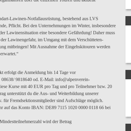
andart-Lawinen-Notfallausrüstung, bestehend aus LVS
nde, Pflicht. Bei den Unternehmungen im Winter, insbesondere
 der Lawinensituation eine besondere Gefährdung! Daher muss
n der Lawinengefahr, im Umgang mit dem Verschütteten-
gung mitbringen! Mit Ausnahme der Eingehskitouren werden
erwartet.“
kt erfolgt die Anmeldung bis 14 Tage vor
l.: 08638/ 9818640 od. E-Mail: info@alpenverein-
iese Kurse mit 40 EUR pro Tag und pro Teilnehmer bzw. 20
ag unterstützt du die Aus- und Weiterbildung unserer
zw. für Fremdsektionsmitglieder sind Aufschläge möglich.
ühr auf das Konto IBAN: DE89 7115 1020 0000 0118 66 bei
Mindestteilnehmerzahl wird der Betrag