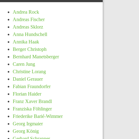
Andrea Rock
Andreas Fischer
Andreas Sklorz
Anna Hundschell
Annika Haak
Berger Christoph
Bernhard Manetsberger
Caren Jung
Christine Lorang
Daniel Gerauer
Fabian Fraundorfer
Florian Haider
Franz Xaver Brandl
Franziska Föhlinger
Friederike Barié-Wimmer
Georg Irgmaier
Georg König
Gerhard Schranner