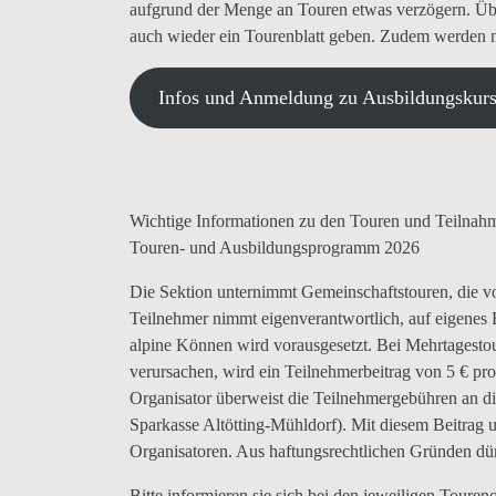
aufgrund der Menge an Touren etwas verzögern. Übe
auch wieder ein Tourenblatt geben. Zudem werden n
Infos und Anmeldung zu Ausbildungskur
Wichtige Informationen zu den Touren und Teilnah
Touren- und Ausbildungsprogramm 2026
Die Sektion unternimmt Gemeinschaftstouren, die vo
Teilnehmer nimmt eigenverantwortlich, auf eigenes R
alpine Können wird vorausgesetzt. Bei Mehrtagestou
verursachen, wird ein Teilnehmerbeitrag von 5 € pr
Organisator überweist die Teilnehmergebühren an 
Sparkasse Altötting-Mühldorf). Mit diesem Beitrag u
Organisatoren. Aus haftungsrechtlichen Gründen dür
Bitte informieren sie sich bei den jeweiligen Touren