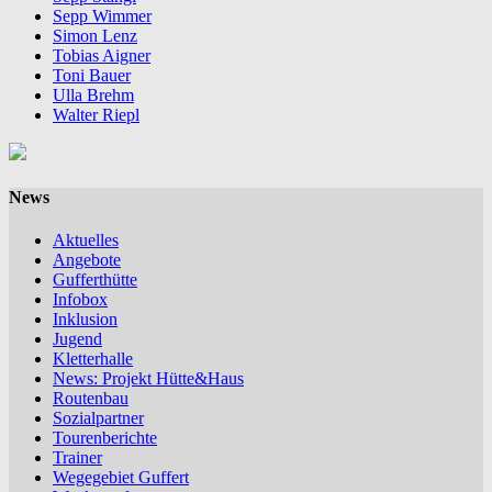
Sepp Wimmer
Simon Lenz
Tobias Aigner
Toni Bauer
Ulla Brehm
Walter Riepl
News
Aktuelles
Angebote
Gufferthütte
Infobox
Inklusion
Jugend
Kletterhalle
News: Projekt Hütte&Haus
Routenbau
Sozialpartner
Tourenberichte
Trainer
Wegegebiet Guffert