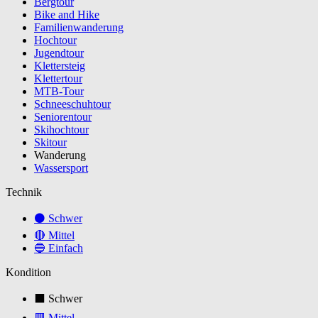
Bergtour
Bike and Hike
Familienwanderung
Hochtour
Jugendtour
Klettersteig
Klettertour
MTB-Tour
Schneeschuhtour
Seniorentour
Skihochtour
Skitour
Wanderung
Wassersport
Technik
⚫ Schwer
🔴 Mittel
🔵 Einfach
Kondition
⬛ Schwer
🟥 Mittel