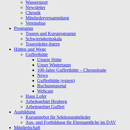
Wassersport
Newsletter
Chronik
Mitgliederversammlung
Vereinsbus
Programm
Touren und Kursprogramm
Schwierigkeitsskala
Tourenleiter-Intern
Hütten und Wege
Gufferthütte
Unsere Hütte
Unser Winterraum
100-Jahre Gufferthütte – Chronologie
News
Gufferthütte (extern)
Buchungsportal
Webcam
Haus Lofer
Arbeitsgebiet Heuberg
Arbeitsgebiet Guffert
Ausbildung
Kursangebot für Sektionsmitglieder
Aus- und Fortbildung für Ehrenamtliche im DAV
Mitgliedschaft