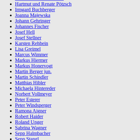
Hartmut und Renate Pötzsch
Irmgard Buchberger
Joanna Majewska
Johann Gehringer
Johannes Fischer
Josef Hell
Josef Stellner
Karsten Rehbein
Lisa Greimel
Marcus Wimmer
Markus Hiermer
Markus Honervogt
Martin Berger jun.
Martin Schindler
Matthias Hibler
Michaela Hintereder
Norbert Vollmeyer
Peter Esterer
Peter Windsperger
Ramona Aigner
Robert Haider
Roland Unger
Sabrina Wagner
Sepp Halmbacher
Sepp Stangl