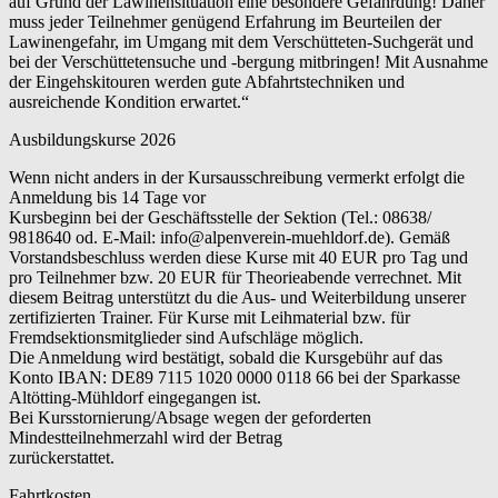
auf Grund der Lawinensituation eine besondere Gefährdung! Daher
muss jeder Teilnehmer genügend Erfahrung im Beurteilen der
Lawinengefahr, im Umgang mit dem Verschütteten-Suchgerät und
bei der Verschüttetensuche und -bergung mitbringen! Mit Ausnahme
der Eingehskitouren werden gute Abfahrtstechniken und
ausreichende Kondition erwartet.“
Ausbildungskurse 2026
Wenn nicht anders in der Kursausschreibung vermerkt erfolgt die
Anmeldung bis 14 Tage vor
Kursbeginn bei der Geschäftsstelle der Sektion (Tel.: 08638/
9818640 od. E-Mail: info@alpenverein-muehldorf.de). Gemäß
Vorstandsbeschluss werden diese Kurse mit 40 EUR pro Tag und
pro Teilnehmer bzw. 20 EUR für Theorieabende verrechnet. Mit
diesem Beitrag unterstützt du die Aus- und Weiterbildung unserer
zertifizierten Trainer. Für Kurse mit Leihmaterial bzw. für
Fremdsektionsmitglieder sind Aufschläge möglich.
Die Anmeldung wird bestätigt, sobald die Kursgebühr auf das
Konto IBAN: DE89 7115 1020 0000 0118 66 bei der Sparkasse
Altötting-Mühldorf eingegangen ist.
Bei Kursstornierung/Absage wegen der geforderten
Mindestteilnehmerzahl wird der Betrag
zurückerstattet.
Fahrtkosten