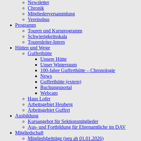
Newsletter
Chronik
Mitgliederversammlung
Vereinsbus
Programm
Touren und Kursprogramm
Schwierigkeitsskala
Tourenleiter-Intern
Hütten und Wege
Gufferthütte
Unsere Hütte
Unser Winterraum
100-Jahre Gufferthütte – Chronologie
News
Gufferthütte (extern)
Buchungsportal
Webcam
Haus Lofer
Arbeitsgebiet Heuberg
Arbeitsgebiet Guffert
Ausbildung
Kursangebot für Sektionsmitglieder
Aus- und Fortbildung für Ehrenamtliche im DAV
Mitgliedschaft
Mitgliedsbeiträge (neu ab 01.01.2026)