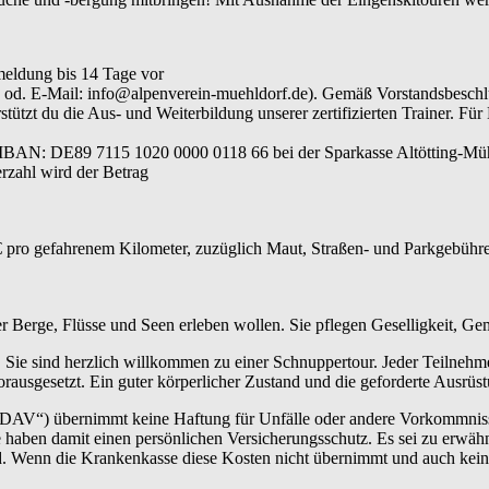
meldung bis 14 Tage vor
640 od. E-Mail: info@alpenverein-muehldorf.de). Gemäß Vorstandsbesc
ützt du die Aus- und Weiterbildung unserer zertifizierten Trainer. Für
 IBAN: DE89 7115 1020 0000 0118 66 bei der Sparkasse Altötting-Müh
rzahl wird der Betrag
 pro gefahrenem Kilometer, zuzüglich Maut, Straßen- und Parkgebühren
der Berge, Flüsse und Seen erleben wollen. Sie pflegen Geselligkeit, G
 Sie sind herzlich willkommen zu einer Schnuppertour. Jeder Teilnehm
rausgesetzt. Ein guter körperlicher Zustand und die geforderte Ausrüs
„DAV“) übernimmt keine Haftung für Unfälle oder andere Vorkommnisse.
haben damit einen persönlichen Versicherungsschutz. Es sei zu erwähn
ind. Wenn die Krankenkasse diese Kosten nicht übernimmt und auch kei