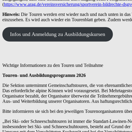
(
https://www.arag.de/vereinsversicherung/sportverein-bildrechte-dsgv
Hinweis:
Die Touren werden erst wieder nach und nach unten in das
einzusehen. Es wird auch wieder ein Tourenblatt geben. Zudem werd
Infos und Anmeldung zu Ausbildungskursen
Wichtige Informationen zu den Touren und Teilnahme
Touren- und Ausbildungsprogramm 2026
Die Sektion unternimmt Gemeinschaftstouren, die von ehrenamtlichen 
Das erforderliche alpine Können wird vorausgesetzt. Bei Mehrtagesto
Organisator bezahlt, der Organisator überweist die Teilnehmergebühr
Aus- und Weiterbildung unserer Organisatoren. Aus haftungsrechtlic
Bitte informieren sie sich bei den jeweiligen Tourenorganisatoren üb
„Bei Ski- oder Schneeschuhtouren ist immer die Standart-Lawinen-No
insbesondere bei Ski- und Schneeschuhtouren, besteht auf Grund de
Umgang mit dem Verschütteten-Suchgerät und bei der Verschüttetens