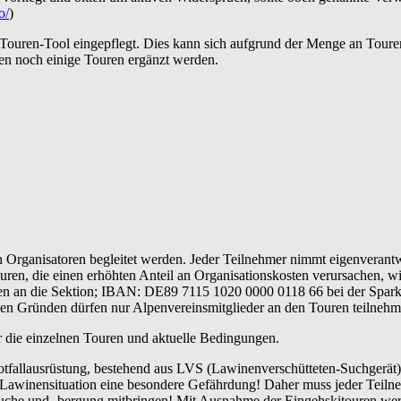
o/
)
 Touren-Tool eingepflegt. Dies kann sich aufgrund der Menge an Toure
en noch einige Touren ergänzt werden.
Organisatoren begleitet werden. Jeder Teilnehmer nimmt eigenverantwo
uren, die einen erhöhten Anteil an Organisationskosten verursachen, w
en an die Sektion; IBAN: DE89 7115 1020 0000 0118 66 bei der Sparkas
hen Gründen dürfen nur Alpenvereinsmitglieder an den Touren teilnehm
er die einzelnen Touren und aktuelle Bedingungen.
tfallausrüstung, bestehend aus LVS (Lawinenverschütteten-Suchgerät)
r Lawinensituation eine besondere Gefährdung! Daher muss jeder Teil
uche und -bergung mitbringen! Mit Ausnahme der Eingehskitouren werd