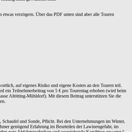
n etwas verzögern. Über das PDF unten sind aber alle Touren
rtlich, auf eigenes Risiko und eigene Kosten an den Touren teil.
ird ein Teilnehmerbeitrag von 5 € pro Tourentag erhoben (wird beim
se Altötting-Mühldorf). Mit diesem Beitrag unterstützen Sie die
en.
, Schaufel und Sonde, Pflicht. Bei den Unternehmungen im Winter,
nehmer genügend Erfahrung im Beurteilen der Lawinengefahr, im
en gute Abfahrtstechniken und ausreichende Kondition erwartet.“