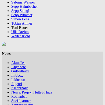
Sabrina Wagner
Sepp Halmbacher
Sepp Stangl
Sepp Wimmer
Simon Lenz
Tobias Aigner
Toni Bauer
Ulla Brehm
Walter Riepl
News
Aktuelles
Angebote
Gufferthütte
Infobox
Inklusion
Jugend
Kletterhalle
News: Projekt Hütte&Haus
Routenbau
Sozialpartner
Tourenberichte