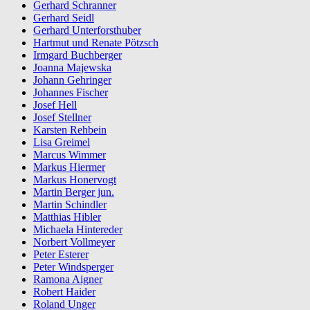
Gerhard Schranner
Gerhard Seidl
Gerhard Unterforsthuber
Hartmut und Renate Pötzsch
Irmgard Buchberger
Joanna Majewska
Johann Gehringer
Johannes Fischer
Josef Hell
Josef Stellner
Karsten Rehbein
Lisa Greimel
Marcus Wimmer
Markus Hiermer
Markus Honervogt
Martin Berger jun.
Martin Schindler
Matthias Hibler
Michaela Hintereder
Norbert Vollmeyer
Peter Esterer
Peter Windsperger
Ramona Aigner
Robert Haider
Roland Unger