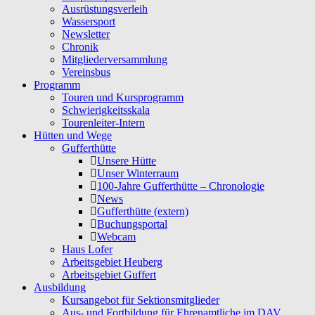
Ausrüstungsverleih
Wassersport
Newsletter
Chronik
Mitgliederversammlung
Vereinsbus
Programm
Touren und Kursprogramm
Schwierigkeitsskala
Tourenleiter-Intern
Hütten und Wege
Gufferthütte
Unsere Hütte
Unser Winterraum
100-Jahre Gufferthütte – Chronologie
News
Gufferthütte (extern)
Buchungsportal
Webcam
Haus Lofer
Arbeitsgebiet Heuberg
Arbeitsgebiet Guffert
Ausbildung
Kursangebot für Sektionsmitglieder
Aus- und Fortbildung für Ehrenamtliche im DAV