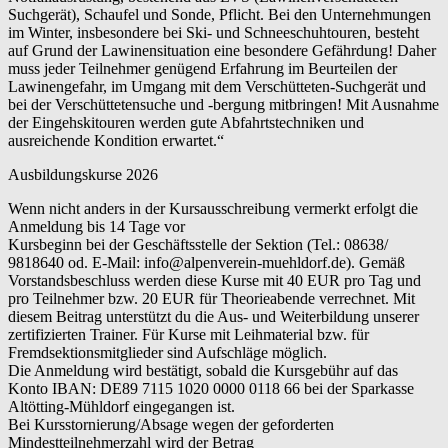
Suchgerät), Schaufel und Sonde, Pflicht. Bei den Unternehmungen
im Winter, insbesondere bei Ski- und Schneeschuhtouren, besteht
auf Grund der Lawinensituation eine besondere Gefährdung! Daher
muss jeder Teilnehmer genügend Erfahrung im Beurteilen der
Lawinengefahr, im Umgang mit dem Verschütteten-Suchgerät und
bei der Verschüttetensuche und -bergung mitbringen! Mit Ausnahme
der Eingehskitouren werden gute Abfahrtstechniken und
ausreichende Kondition erwartet.“
Ausbildungskurse 2026
Wenn nicht anders in der Kursausschreibung vermerkt erfolgt die
Anmeldung bis 14 Tage vor
Kursbeginn bei der Geschäftsstelle der Sektion (Tel.: 08638/
9818640 od. E-Mail: info@alpenverein-muehldorf.de). Gemäß
Vorstandsbeschluss werden diese Kurse mit 40 EUR pro Tag und
pro Teilnehmer bzw. 20 EUR für Theorieabende verrechnet. Mit
diesem Beitrag unterstützt du die Aus- und Weiterbildung unserer
zertifizierten Trainer. Für Kurse mit Leihmaterial bzw. für
Fremdsektionsmitglieder sind Aufschläge möglich.
Die Anmeldung wird bestätigt, sobald die Kursgebühr auf das
Konto IBAN: DE89 7115 1020 0000 0118 66 bei der Sparkasse
Altötting-Mühldorf eingegangen ist.
Bei Kursstornierung/Absage wegen der geforderten
Mindestteilnehmerzahl wird der Betrag