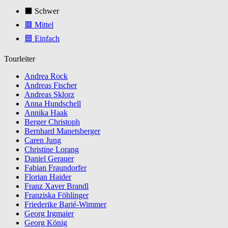
⬛ Schwer
🟥 Mittel
🟦 Einfach
Tourleiter
Andrea Rock
Andreas Fischer
Andreas Sklorz
Anna Hundschell
Annika Haak
Berger Christoph
Bernhard Manetsberger
Caren Jung
Christine Lorang
Daniel Gerauer
Fabian Fraundorfer
Florian Haider
Franz Xaver Brandl
Franziska Föhlinger
Friederike Barié-Wimmer
Georg Irgmaier
Georg König