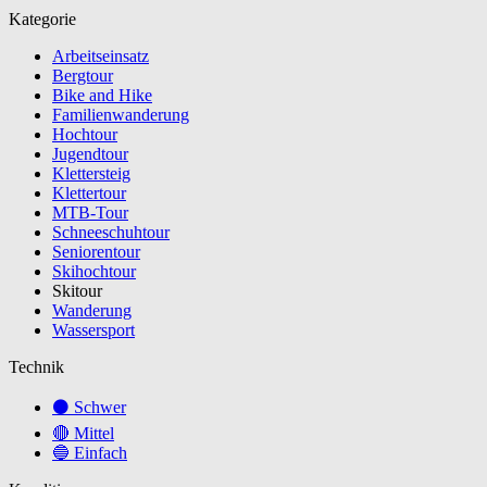
Kategorie
Arbeitseinsatz
Bergtour
Bike and Hike
Familienwanderung
Hochtour
Jugendtour
Klettersteig
Klettertour
MTB-Tour
Schneeschuhtour
Seniorentour
Skihochtour
Skitour
Wanderung
Wassersport
Technik
⚫ Schwer
🔴 Mittel
🔵 Einfach