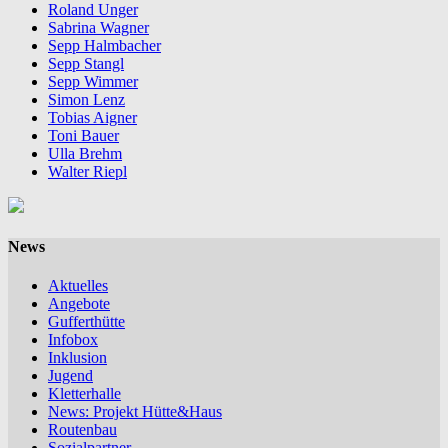
Roland Unger
Sabrina Wagner
Sepp Halmbacher
Sepp Stangl
Sepp Wimmer
Simon Lenz
Tobias Aigner
Toni Bauer
Ulla Brehm
Walter Riepl
News
Aktuelles
Angebote
Gufferthütte
Infobox
Inklusion
Jugend
Kletterhalle
News: Projekt Hütte&Haus
Routenbau
Sozialpartner