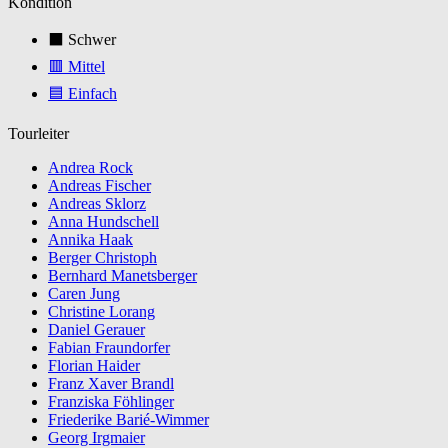
Kondition
⬛ Schwer
🟥 Mittel
🟦 Einfach
Tourleiter
Andrea Rock
Andreas Fischer
Andreas Sklorz
Anna Hundschell
Annika Haak
Berger Christoph
Bernhard Manetsberger
Caren Jung
Christine Lorang
Daniel Gerauer
Fabian Fraundorfer
Florian Haider
Franz Xaver Brandl
Franziska Föhlinger
Friederike Barié-Wimmer
Georg Irgmaier