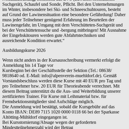
Suchgerät), Schaufel und Sonde, Pflicht. Bei den Unternehmungen
im Winter, insbesondere bei Ski- und Schneeschuhtouren, besteht
auf Grund der Lawinensituation eine besondere Gefährdung! Daher
muss jeder Teilnehmer genügend Erfahrung im Beurteilen der
Lawinengefahr, im Umgang mit dem Verschütteten-Suchgerät und
bei der Verschüttetensuche und -bergung mitbringen! Mit Ausnahme
der Eingehskitouren werden gute Abfahrtstechniken und
ausreichende Kondition erwartet.“
Ausbildungskurse 2026
Wenn nicht anders in der Kursausschreibung vermerkt erfolgt die
Anmeldung bis 14 Tage vor
Kursbeginn bei der Geschäftsstelle der Sektion (Tel.: 08638/
9818640 od. E-Mail: info@alpenverein-muehldorf.de). Gemäß
Vorstandsbeschluss werden diese Kurse mit 40 EUR pro Tag und
pro Teilnehmer bzw. 20 EUR für Theorieabende verrechnet. Mit
diesem Beitrag unterstützt du die Aus- und Weiterbildung unserer
zertifizierten Trainer. Für Kurse mit Leihmaterial bzw. für
Fremdsektionsmitglieder sind Aufschläge möglich.
Die Anmeldung wird bestätigt, sobald die Kursgebühr auf das
Konto IBAN: DE89 7115 1020 0000 0118 66 bei der Sparkasse
Altötting-Mühldorf eingegangen ist.
Bei Kursstornierung/Absage wegen der geforderten
Mindestteilnehmerzahl wird der Betrag