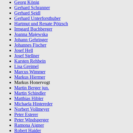
Georg König
Gerhard Schranner
Gerhard Seidl
Gerhard Unterforsthuber
Hartmut und Renate Pötzsch
Irmgard Buchberger
Joanna Majewska
Johann Gehringer
Johannes Fischer
Josef Hell
Josef Stellner
Karsten Rehbein
Lisa Greimel
Marcus Wimmer
Markus Hiermer
Markus Honervogt
Martin Berger jun.
Martin Schindler
Matthias Hibler
Michaela Hintereder
Norbert Vollmeyer
Peter Esterer
Peter Windsperger
Ramona Aigner
Robert Haider