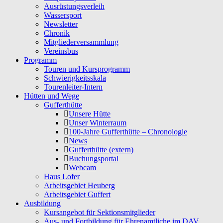
Ausrüstungsverleih
Wassersport
Newsletter
Chronik
Mitgliederversammlung
Vereinsbus
Programm
Touren und Kursprogramm
Schwierigkeitsskala
Tourenleiter-Intern
Hütten und Wege
Gufferthütte
Unsere Hütte
Unser Winterraum
100-Jahre Gufferthütte – Chronologie
News
Gufferthütte (extern)
Buchungsportal
Webcam
Haus Lofer
Arbeitsgebiet Heuberg
Arbeitsgebiet Guffert
Ausbildung
Kursangebot für Sektionsmitglieder
Aus- und Fortbildung für Ehrenamtliche im DAV