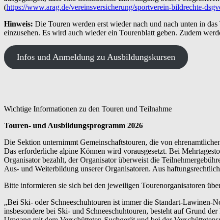
(
https://www.arag.de/vereinsversicherung/sportverein-bildrechte-dsgv
Hinweis:
Die Touren werden erst wieder nach und nach unten in das
einzusehen. Es wird auch wieder ein Tourenblatt geben. Zudem werd
Infos und Anmeldung zu Ausbildungskursen
Wichtige Informationen zu den Touren und Teilnahme
Touren- und Ausbildungsprogramm 2026
Die Sektion unternimmt Gemeinschaftstouren, die von ehrenamtlichen 
Das erforderliche alpine Können wird vorausgesetzt. Bei Mehrtagesto
Organisator bezahlt, der Organisator überweist die Teilnehmergebühr
Aus- und Weiterbildung unserer Organisatoren. Aus haftungsrechtlic
Bitte informieren sie sich bei den jeweiligen Tourenorganisatoren üb
„Bei Ski- oder Schneeschuhtouren ist immer die Standart-Lawinen-No
insbesondere bei Ski- und Schneeschuhtouren, besteht auf Grund de
Umgang mit dem Verschütteten-Suchgerät und bei der Verschüttetens