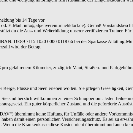
meldung bis 14 Tage vor
640 od. E-Mail: info@alpenverein-muehldorf.de). Gemäß Vorstandsbesc
ützt du die Aus- und Weiterbildung unserer zertifizierten Trainer. Für
 IBAN: DE89 7115 1020 0000 0118 66 bei der Sparkasse Altötting-Müh
rzahl wird der Betrag
 pro gefahrenem Kilometer, zuzüglich Maut, Straßen- und Parkgebühren
der Berge, Flüsse und Seen erleben wollen. Sie pflegen Geselligkeit, G
 Sie sind herzlich willkommen zu einer Schnuppertour. Jeder Teilnehm
rausgesetzt. Ein guter körperlicher Zustand und die geforderte Ausrüs
„DAV“) übernimmt keine Haftung für Unfälle oder andere Vorkommnisse.
haben damit einen persönlichen Versicherungsschutz. Es sei zu erwähn
ind. Wenn die Krankenkasse diese Kosten nicht übernimmt und auch kei