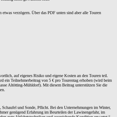
n etwas verzögern. Über das PDF unten sind aber alle Touren
rtlich, auf eigenes Risiko und eigene Kosten an den Touren teil.
ird ein Teilnehmerbeitrag von 5 € pro Tourentag erhoben (wird beim
se Altötting-Mühldorf). Mit diesem Beitrag unterstützen Sie die
en.
, Schaufel und Sonde, Pflicht. Bei den Unternehmungen im Winter,
nehmer genügend Erfahrung im Beurteilen der Lawinengefahr, im
en gute Abfahrtstechniken und ausreichende Kondition erwartet.“