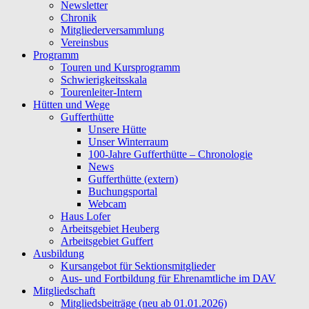
Newsletter
Chronik
Mitgliederversammlung
Vereinsbus
Programm
Touren und Kursprogramm
Schwierigkeitsskala
Tourenleiter-Intern
Hütten und Wege
Gufferthütte
Unsere Hütte
Unser Winterraum
100-Jahre Gufferthütte – Chronologie
News
Gufferthütte (extern)
Buchungsportal
Webcam
Haus Lofer
Arbeitsgebiet Heuberg
Arbeitsgebiet Guffert
Ausbildung
Kursangebot für Sektionsmitglieder
Aus- und Fortbildung für Ehrenamtliche im DAV
Mitgliedschaft
Mitgliedsbeiträge (neu ab 01.01.2026)