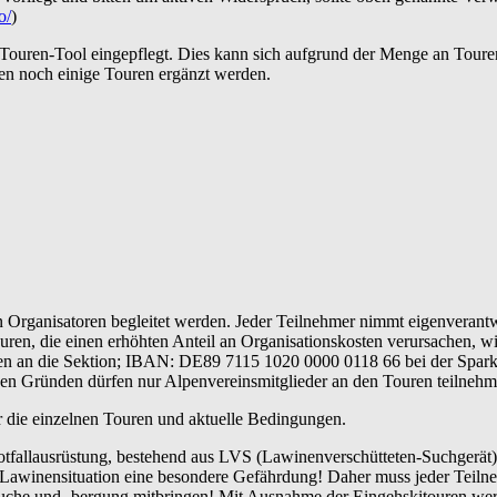
o/
)
 Touren-Tool eingepflegt. Dies kann sich aufgrund der Menge an Toure
en noch einige Touren ergänzt werden.
Organisatoren begleitet werden. Jeder Teilnehmer nimmt eigenverantwo
uren, die einen erhöhten Anteil an Organisationskosten verursachen, w
en an die Sektion; IBAN: DE89 7115 1020 0000 0118 66 bei der Sparkas
hen Gründen dürfen nur Alpenvereinsmitglieder an den Touren teilnehm
er die einzelnen Touren und aktuelle Bedingungen.
tfallausrüstung, bestehend aus LVS (Lawinenverschütteten-Suchgerät)
r Lawinensituation eine besondere Gefährdung! Daher muss jeder Teil
uche und -bergung mitbringen! Mit Ausnahme der Eingehskitouren werd