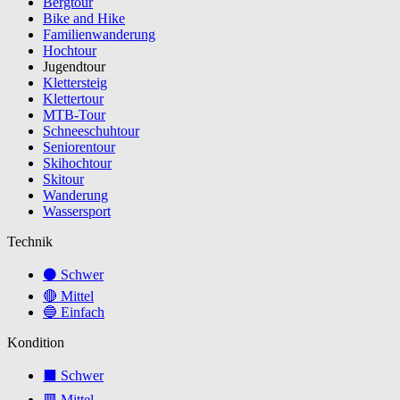
Bergtour
Bike and Hike
Familienwanderung
Hochtour
Jugendtour
Klettersteig
Klettertour
MTB-Tour
Schneeschuhtour
Seniorentour
Skihochtour
Skitour
Wanderung
Wassersport
Technik
⚫ Schwer
🔴 Mittel
🔵 Einfach
Kondition
⬛ Schwer
🟥 Mittel