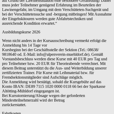
auf Grund der Lawinensituation eine besondere Gefährdung! Daher
muss jeder Teilnehmer genügend Erfahrung im Beurteilen der
Lawinengefahr, im Umgang mit dem Verschütteten-Suchgerät und
bei der Verschüttetensuche und -bergung mitbringen! Mit Ausnahme
der Eingehskitouren werden gute Abfahrtstechniken und
ausreichende Kondition erwartet.“
Ausbildungskurse 2026
Wenn nicht anders in der Kursausschreibung vermerkt erfolgt die
Anmeldung bis 14 Tage vor
Kursbeginn bei der Geschäftsstelle der Sektion (Tel.: 08638/
9818640 od. E-Mail: info@alpenverein-muehldorf.de). Gemäß
Vorstandsbeschluss werden diese Kurse mit 40 EUR pro Tag und
pro Teilnehmer bzw. 20 EUR für Theorieabende verrechnet. Mit
diesem Beitrag unterstützt du die Aus- und Weiterbildung unserer
zertifizierten Trainer. Für Kurse mit Leihmaterial bzw. für
Fremdsektionsmitglieder sind Aufschläge möglich.
Die Anmeldung wird bestätigt, sobald die Kursgebühr auf das
Konto IBAN: DE89 7115 1020 0000 0118 66 bei der Sparkasse
Altötting-Mühldorf eingegangen ist.
Bei Kursstornierung/Absage wegen der geforderten
Mindestteilnehmerzahl wird der Betrag
zurückerstattet.
Fahrtkosten