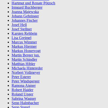
Hartmut und Renate Pötzsch
Irmgard Buchberger
Joanna Majewska
Johann Gehringer
Johannes Fischer
Josef Hell
Josef Stellner
Karsten Rehbein
Lisa Greimel
Marcus Wimmer
Markus Hiermer
Markus Honervogt
Martin Berger jun.
Martin Schindler
Matthias Hibler
Michaela Hintereder
Norbert Vollmeyer
Peter Esterer
Peter Windsperger
Ramona Aigner
Robert Haider
Roland Unger
Sabrina Wagner
Sepp Halmbacher
Sepp Stangl