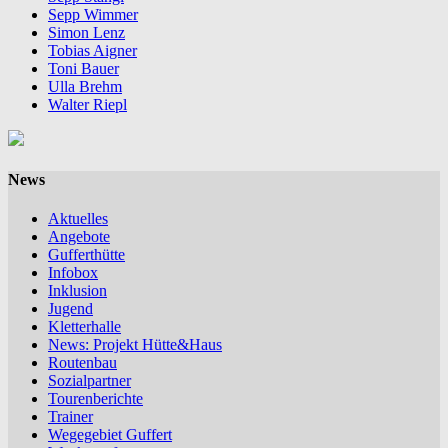
Sepp Wimmer
Simon Lenz
Tobias Aigner
Toni Bauer
Ulla Brehm
Walter Riepl
News
Aktuelles
Angebote
Gufferthütte
Infobox
Inklusion
Jugend
Kletterhalle
News: Projekt Hütte&Haus
Routenbau
Sozialpartner
Tourenberichte
Trainer
Wegegebiet Guffert