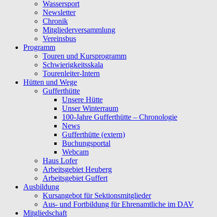
Wassersport
Newsletter
Chronik
Mitgliederversammlung
Vereinsbus
Programm
Touren und Kursprogramm
Schwierigkeitsskala
Tourenleiter-Intern
Hütten und Wege
Gufferthütte
Unsere Hütte
Unser Winterraum
100-Jahre Gufferthütte – Chronologie
News
Gufferthütte (extern)
Buchungsportal
Webcam
Haus Lofer
Arbeitsgebiet Heuberg
Arbeitsgebiet Guffert
Ausbildung
Kursangebot für Sektionsmitglieder
Aus- und Fortbildung für Ehrenamtliche im DAV
Mitgliedschaft