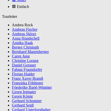
🟦 Einfach
Tourleiter
Andrea Rock
Andreas Fischer
Andreas Sklorz
Anna Hundschell
Annika Haak
Berger Christoph
Bernhard Manetsberger
Caren Jung
Christine Lorang
Daniel Gerauer
Fabian Fraundorfer
Florian Haider
Franz Xaver Brandl
Franziska Föhlinger
Friederike Barié-Wimmer
Georg Irgmaier
Georg König
Gerhard Schranner
Gerhard Seidl
Gerhard Unterforsthuber